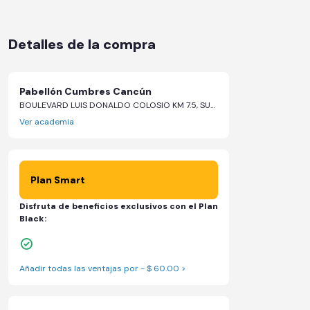
Detalles de la compra
Pabellón Cumbres Cancún
BOULEVARD LUIS DONALDO COLOSIO KM 7.5, SUPERMANZANA 310, LOTE 4 PB L4-B, 7 - Cancún, Quintana Roo
Ver academia
Plan Smart
Disfruta de beneficios exclusivos con el Plan
Black:
Sillones de masaje
Añadir todas las ventajas por - $ 60.00 >