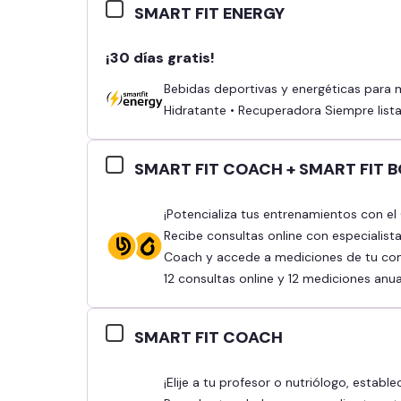
SMART FIT ENERGY
¡30 días gratis!
Bebidas deportivas y energéticas para mejorar tu rendimiento: • Energizante •
Hidratante • Recuperadora Siempre listas
SMART FIT COACH + SMART FIT 
¡Potencializa tus entrenamientos con el Combo Smart Fit Coach y Smart Fit Body!
Recibe consultas online con especialist
Coach y accede a mediciones de tu comp
12 consultas online y 12 mediciones anua
SMART FIT COACH
¡Elije a tu profesor o nutriólogo, establece tus objetivos y obtén mejores resultados!