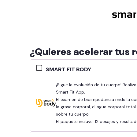
¿Quieres acelerar tus 
SMART FIT BODY
¡Sigue la evolución de tu cuerpo! Realiza tu bioimpedancia y revisa tus resultados en la
Smart Fit App.
El examen de bioimpedancia mide la co
la grasa corporal, el agua corporal tota
sobre tu cuerpo.
El paquete incluye: 12 pesajes y result