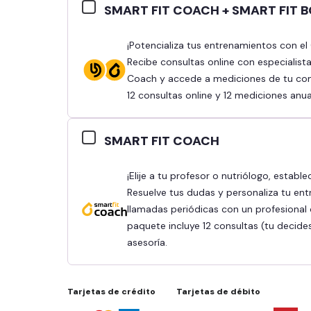
SMART FIT COACH + SMART FIT 
¡Potencializa tus entrenamientos con el Combo Smart Fit Coach y Smart Fit Body!
Recibe consultas online con especialist
Coach y accede a mediciones de tu comp
12 consultas online y 12 mediciones anua
SMART FIT COACH
¡Elije a tu profesor o nutriólogo, establece tus objetivos y obtén mejores resultados!
Resuelve tus dudas y personaliza tu ent
llamadas periódicas con un profesional q
paquete incluye 12 consultas (tu decide
asesoría.
Tarjetas de crédito
Tarjetas de débito