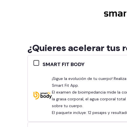
¿Quieres acelerar tus 
SMART FIT BODY
¡Sigue la evolución de tu cuerpo! Realiza tu bioimpedancia y revisa tus resultados en la
Smart Fit App.
El examen de bioimpedancia mide la co
la grasa corporal, el agua corporal tota
sobre tu cuerpo.
El paquete incluye: 12 pesajes y result