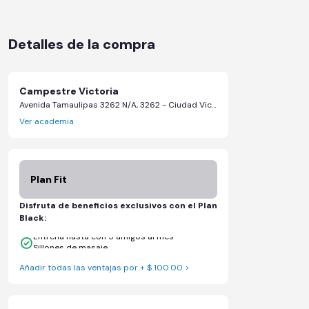
Detalles de la compra
Campestre Victoria
Avenida Tamaulipas 3262 N/A, 3262 - Ciudad Victoria, Tamaulipas
Ver academia
Plan Fit
Disfruta de beneficios exclusivos con el Plan
Black:
Entrena hasta con 5 amigos al mes
Sillones de masaje
Añadir todas las ventajas por + $ 100.00 >