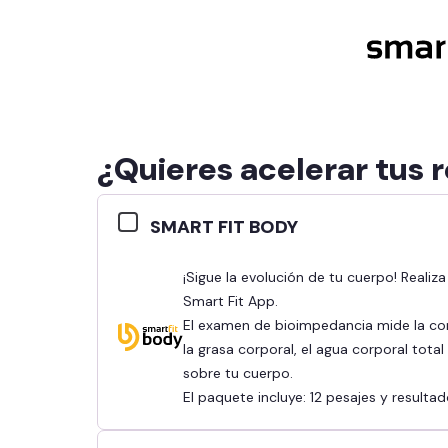
¿Quieres acelerar tus 
SMART FIT BODY
¡Sigue la evolución de tu cuerpo! Realiza tu bioimpedancia y revisa tus resultados en la
Smart Fit App.
El examen de bioimpedancia mide la co
la grasa corporal, el agua corporal tota
sobre tu cuerpo.
El paquete incluye: 12 pesajes y result