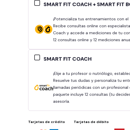
SMART FIT COACH + SMART FIT 
¡Potencializa tus entrenamientos con el Combo Smart Fit Coach y Smart Fit Body!
Recibe consultas online con especialist
Coach y accede a mediciones de tu comp
12 consultas online y 12 mediciones anua
SMART FIT COACH
¡Elije a tu profesor o nutriólogo, establece tus objetivos y obtén mejores resultados!
Resuelve tus dudas y personaliza tu ent
llamadas periódicas con un profesional q
paquete incluye 12 consultas (tu decide
asesoría.
Tarjetas de crédito
Tarjetas de débito