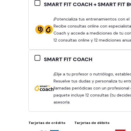
SMART FIT COACH + SMART FIT 
¡Potencializa tus entrenamientos con el Combo Smart Fit Coach y Smart Fit Body!
Recibe consultas online con especialist
Coach y accede a mediciones de tu comp
12 consultas online y 12 mediciones anua
SMART FIT COACH
¡Elije a tu profesor o nutriólogo, establece tus objetivos y obtén mejores resultados!
Resuelve tus dudas y personaliza tu ent
llamadas periódicas con un profesional q
paquete incluye 12 consultas (tu decide
asesoría.
Tarjetas de crédito
Tarjetas de débito