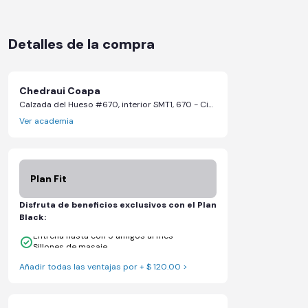
Detalles de la compra
Chedraui Coapa
Calzada del Hueso #670, interior SMT1, 670 - Ciudad de México, CDMX
Ver academia
Plan Fit
Disfruta de beneficios exclusivos con el Plan
Black:
Entrena hasta con 5 amigos al mes
Sillones de masaje
Añadir todas las ventajas por + $ 120.00 >