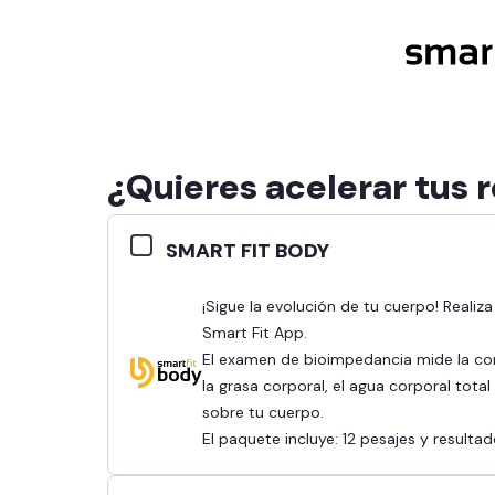
¿Quieres acelerar tus 
SMART FIT BODY
¡Sigue la evolución de tu cuerpo! Realiza tu bioimpedancia y revisa tus resultados en la
Smart Fit App.
El examen de bioimpedancia mide la co
la grasa corporal, el agua corporal tota
sobre tu cuerpo.
El paquete incluye: 12 pesajes y result