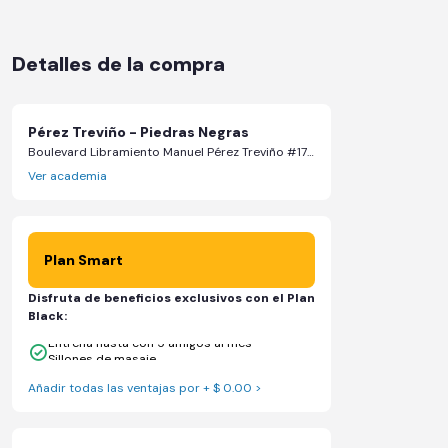
Detalles de la compra
Pérez Treviño - Piedras Negras
Boulevard Libramiento Manuel Pérez Treviño #1700, interior locales SA-03, L-19, L-20, L-21, L-22, L-23, 1700 - Piedras Negras, Coahuila de Zaragoza
Ver academia
Plan Smart
Disfruta de beneficios exclusivos con el Plan
Black:
Entrena hasta con 5 amigos al mes
Sillones de masaje
Añadir todas las ventajas por + $ 0.00 >