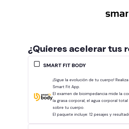
¿Quieres acelerar tus 
SMART FIT BODY
¡Sigue la evolución de tu cuerpo! Realiza tu bioimpedancia y revisa tus resultados en la
Smart Fit App.
El examen de bioimpedancia mide la co
la grasa corporal, el agua corporal tota
sobre tu cuerpo.
El paquete incluye: 12 pesajes y result