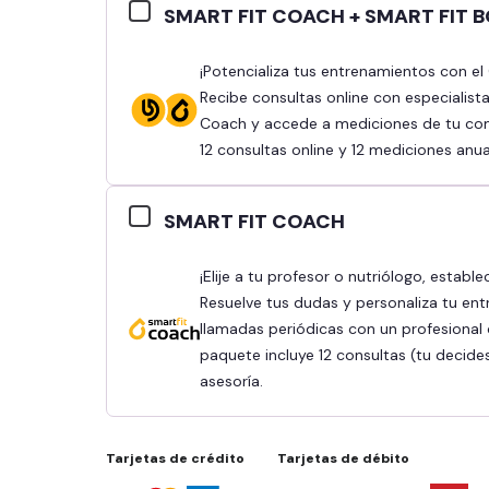
SMART FIT COACH + SMART FIT 
¡Potencializa tus entrenamientos con el Combo Smart Fit Coach y Smart Fit Body!
Recibe consultas online con especialist
Coach y accede a mediciones de tu comp
12 consultas online y 12 mediciones anua
SMART FIT COACH
¡Elije a tu profesor o nutriólogo, establece tus objetivos y obtén mejores resultados!
Resuelve tus dudas y personaliza tu ent
llamadas periódicas con un profesional q
paquete incluye 12 consultas (tu decide
asesoría.
Tarjetas de crédito
Tarjetas de débito