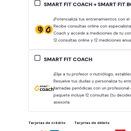
SMART FIT COACH + SMART FIT 
¡Potencializa tus entrenamientos con el Combo Smart Fit Coach y Smart Fit Body!
Recibe consultas online con especialist
Coach y accede a mediciones de tu comp
12 consultas online y 12 mediciones anua
SMART FIT COACH
¡Elije a tu profesor o nutriólogo, establece tus objetivos y obtén mejores resultados!
Resuelve tus dudas y personaliza tu ent
llamadas periódicas con un profesional q
paquete incluye 12 consultas (tu decide
asesoría.
Tarjetas de crédito
Tarjetas de débito