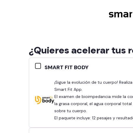
¿Quieres acelerar tus 
SMART FIT BODY
¡Sigue la evolución de tu cuerpo! Realiza tu bioimpedancia y revisa tus resultados en la
Smart Fit App.
El examen de bioimpedancia mide la co
la grasa corporal, el agua corporal tota
sobre tu cuerpo.
El paquete incluye: 12 pesajes y result