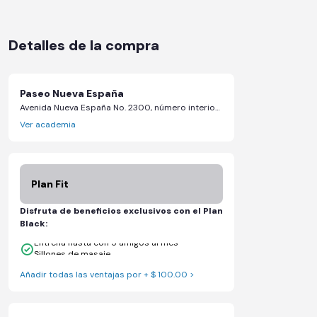
Detalles de la compra
Paseo Nueva España
Avenida Nueva España No. 2300, número interior A-2, esquina con vialidad CH-P, 2300 - Chihuahua, Chihuahua
Ver academia
Plan Fit
Disfruta de beneficios exclusivos con el Plan
Black:
Entrena hasta con 5 amigos al mes
Sillones de masaje
Añadir todas las ventajas por + $ 100.00 >