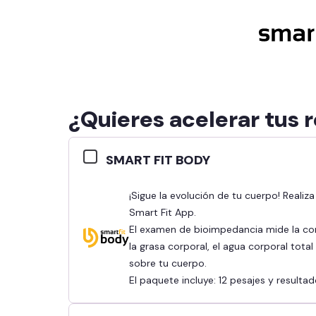
¿Quieres acelerar tus 
SMART FIT BODY
¡Sigue la evolución de tu cuerpo! Realiza tu bioimpedancia y revisa tus resultados en la
Smart Fit App.
El examen de bioimpedancia mide la co
la grasa corporal, el agua corporal tota
sobre tu cuerpo.
El paquete incluye: 12 pesajes y result