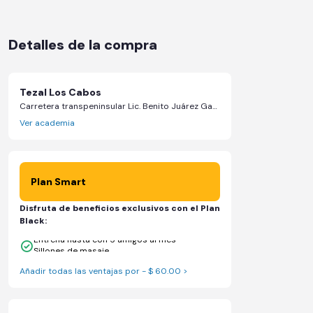
Detalles de la compra
Tezal Los Cabos
Carretera transpeninsular Lic. Benito Juárez Garcia No. 1360 - Cabo San Lucas, Baja California Sur
Ver academia
Plan Smart
Disfruta de beneficios exclusivos con el Plan
Black:
Entrena hasta con 5 amigos al mes
Sillones de masaje
Añadir todas las ventajas por - $ 60.00 >