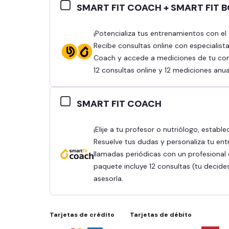
SMART FIT COACH + SMART FIT 
¡Potencializa tus entrenamientos con el Combo Smart Fit Coach y Smart Fit Body!
Recibe consultas online con especialist
Coach y accede a mediciones de tu comp
12 consultas online y 12 mediciones anua
SMART FIT COACH
¡Elije a tu profesor o nutriólogo, establece tus objetivos y obtén mejores resultados!
Resuelve tus dudas y personaliza tu ent
llamadas periódicas con un profesional q
paquete incluye 12 consultas (tu decide
asesoría.
Tarjetas de crédito
Tarjetas de débito