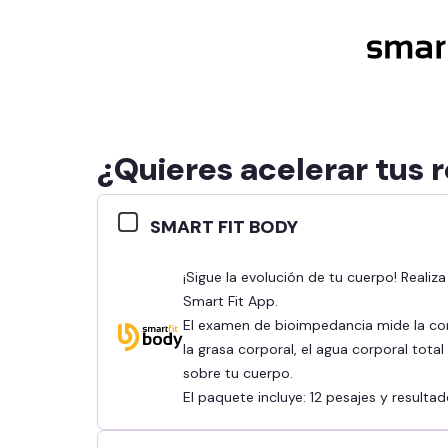
¿Quieres acelerar tus 
SMART FIT BODY
¡Sigue la evolución de tu cuerpo! Realiza tu bioimpedancia y revisa tus resultados en la
Smart Fit App.
El examen de bioimpedancia mide la co
la grasa corporal, el agua corporal tota
sobre tu cuerpo.
El paquete incluye: 12 pesajes y result