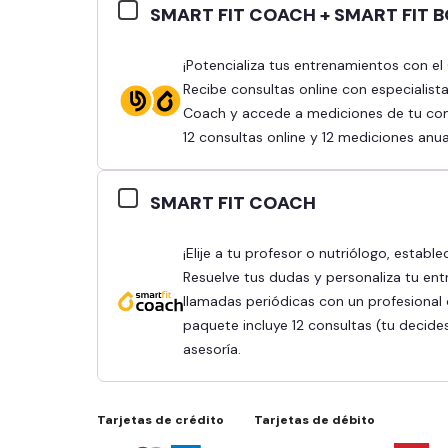
SMART FIT COACH + SMART FIT 
¡Potencializa tus entrenamientos con el Combo Smart Fit Coach y Smart Fit Body!
Recibe consultas online con especialist
Coach y accede a mediciones de tu comp
12 consultas online y 12 mediciones anua
SMART FIT COACH
¡Elije a tu profesor o nutriólogo, establece tus objetivos y obtén mejores resultados!
Resuelve tus dudas y personaliza tu ent
llamadas periódicas con un profesional q
paquete incluye 12 consultas (tu decide
asesoría.
Tarjetas de crédito
Tarjetas de débito