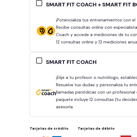
SMART FIT COACH + SMART FIT 
¡Potencializa tus entrenamientos con el Combo Smart Fit Coach y Smart Fit Body!
Recibe consultas online con especialist
Coach y accede a mediciones de tu comp
12 consultas online y 12 mediciones anua
SMART FIT COACH
¡Elije a tu profesor o nutriólogo, establece tus objetivos y obtén mejores resultados!
Resuelve tus dudas y personaliza tu ent
llamadas periódicas con un profesional q
paquete incluye 12 consultas (tu decide
asesoría.
Tarjetas de crédito
Tarjetas de débito