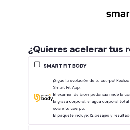
¿Quieres acelerar tus 
SMART FIT BODY
¡Sigue la evolución de tu cuerpo! Realiza tu bioimpedancia y revisa tus resultados en la
Smart Fit App.
El examen de bioimpedancia mide la co
la grasa corporal, el agua corporal tota
sobre tu cuerpo.
El paquete incluye: 12 pesajes y result