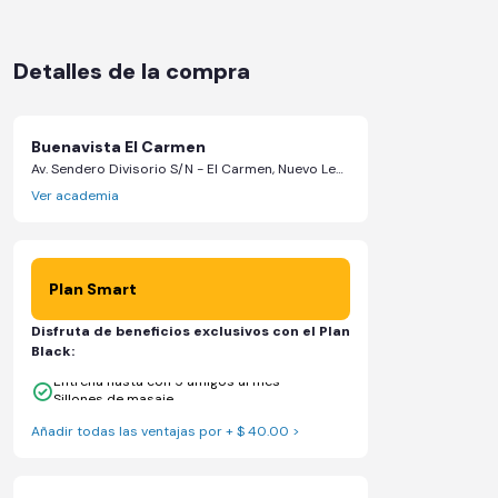
Detalles de la compra
Buenavista El Carmen
Av. Sendero Divisorio S/N - El Carmen, Nuevo León
Ver academia
Plan Smart
Disfruta de beneficios exclusivos con el Plan
Black:
Entrena hasta con 5 amigos al mes
Sillones de masaje
Añadir todas las ventajas por + $ 40.00 >