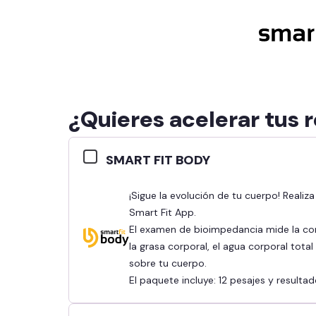
¿Quieres acelerar tus 
SMART FIT BODY
¡Sigue la evolución de tu cuerpo! Realiza tu bioimpedancia y revisa tus resultados en la
Smart Fit App.
El examen de bioimpedancia mide la co
la grasa corporal, el agua corporal tota
sobre tu cuerpo.
El paquete incluye: 12 pesajes y result