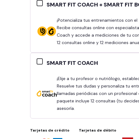
SMART FIT COACH + SMART FIT 
¡Potencializa tus entrenamientos con el Combo Smart Fit Coach y Smart Fit Body!
Recibe consultas online con especialist
Coach y accede a mediciones de tu comp
12 consultas online y 12 mediciones anua
SMART FIT COACH
¡Elije a tu profesor o nutriólogo, establece tus objetivos y obtén mejores resultados!
Resuelve tus dudas y personaliza tu ent
llamadas periódicas con un profesional q
paquete incluye 12 consultas (tu decide
asesoría.
Tarjetas de crédito
Tarjetas de débito