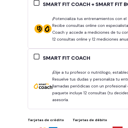
SMART FIT COACH + SMART FIT 
¡Potencializa tus entrenamientos con el Combo Smart Fit Coach y Smart Fit Body!
Recibe consultas online con especialist
Coach y accede a mediciones de tu comp
12 consultas online y 12 mediciones anua
SMART FIT COACH
¡Elije a tu profesor o nutriólogo, establece tus objetivos y obtén mejores resultados!
Resuelve tus dudas y personaliza tu ent
llamadas periódicas con un profesional q
paquete incluye 12 consultas (tu decide
asesoría.
Tarjetas de crédito
Tarjetas de débito