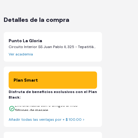
Detalles de la compra
Punto La Gloria
Circuito Interior SS Juan Pablo II, 325 - Tepatitlán de Morelos, Jalisco
Ver academia
Plan Smart
Disfruta de beneficios exclusivos con el Plan
Black:
Entrena hasta con 5 amigos al mes
Sillones de masaje
Añadir todas las ventajas por + $ 100.00 >