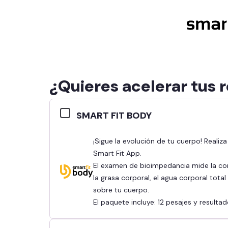
¿Quieres acelerar tus 
SMART FIT BODY
¡Sigue la evolución de tu cuerpo! Realiza tu bioimpedancia y revisa tus resultados en la
Smart Fit App.
El examen de bioimpedancia mide la co
la grasa corporal, el agua corporal tota
sobre tu cuerpo.
El paquete incluye: 12 pesajes y result