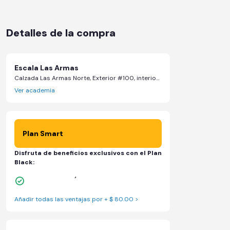
Detalles de la compra
Escala Las Armas
Calzada Las Armas Norte, Exterior #100, interior Local AN-01 - Tlalnepantla de Baz, Estado de México
Ver academia
Plan Smart
Disfruta de beneficios exclusivos con el Plan
Black:
Sillones de masaje
Añadir todas las ventajas por + $ 80.00 >