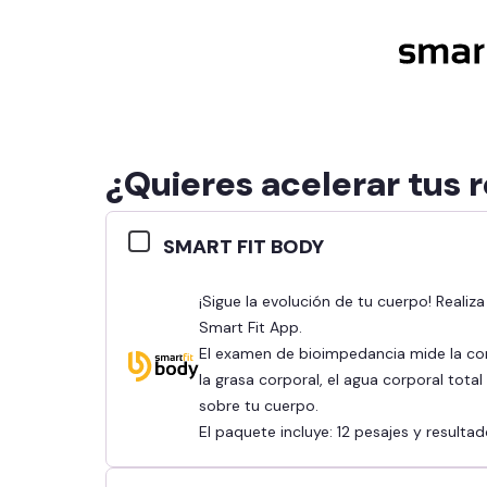
¿Quieres acelerar tus 
SMART FIT BODY
¡Sigue la evolución de tu cuerpo! Realiza tu bioimpedancia y revisa tus resultados en la
Smart Fit App.
El examen de bioimpedancia mide la co
la grasa corporal, el agua corporal tota
sobre tu cuerpo.
El paquete incluye: 12 pesajes y result