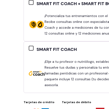
SMART FIT COACH + SMART FIT 
¡Potencializa tus entrenamientos con el Combo Smart Fit Coach y Smart Fit Body!
Recibe consultas online con especialist
Coach y accede a mediciones de tu comp
12 consultas online y 12 mediciones anua
SMART FIT COACH
¡Elije a tu profesor o nutriólogo, establece tus objetivos y obtén mejores resultados!
Resuelve tus dudas y personaliza tu ent
llamadas periódicas con un profesional q
paquete incluye 12 consultas (tu decide
asesoría.
Tarjetas de crédito
Tarjetas de débito