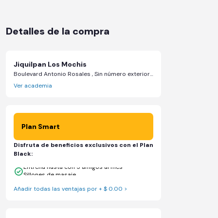
Detalles de la compra
Jiquilpan Los Mochis
Boulevard Antonio Rosales , Sin número exterior, Lote 6, manzana 24, número interior Local 06 - Ahome, Sinaloa
Ver academia
Plan Smart
Disfruta de beneficios exclusivos con el Plan
Black:
Entrena hasta con 5 amigos al mes
Sillones de masaje
Añadir todas las ventajas por + $ 0.00 >