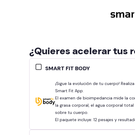
¿Quieres acelerar tus 
SMART FIT BODY
¡Sigue la evolución de tu cuerpo! Realiza tu bioimpedancia y revisa tus resultados en la
Smart Fit App.
El examen de bioimpedancia mide la co
la grasa corporal, el agua corporal tota
sobre tu cuerpo.
El paquete incluye: 12 pesajes y result