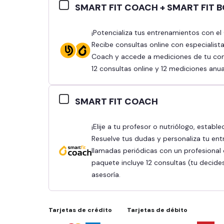
SMART FIT COACH + SMART FIT 
¡Potencializa tus entrenamientos con el Combo Smart Fit Coach y Smart Fit Body!
Recibe consultas online con especialist
Coach y accede a mediciones de tu comp
12 consultas online y 12 mediciones anua
SMART FIT COACH
¡Elije a tu profesor o nutriólogo, establece tus objetivos y obtén mejores resultados!
Resuelve tus dudas y personaliza tu ent
llamadas periódicas con un profesional q
paquete incluye 12 consultas (tu decide
asesoría.
Tarjetas de crédito
Tarjetas de débito