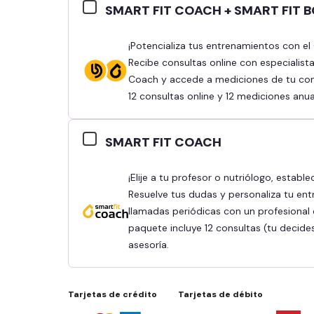
SMART FIT COACH + SMART FIT 
¡Potencializa tus entrenamientos con el Combo Smart Fit Coach y Smart Fit Body!
Recibe consultas online con especialist
Coach y accede a mediciones de tu comp
12 consultas online y 12 mediciones anua
SMART FIT COACH
¡Elije a tu profesor o nutriólogo, establece tus objetivos y obtén mejores resultados!
Resuelve tus dudas y personaliza tu ent
llamadas periódicas con un profesional q
paquete incluye 12 consultas (tu decide
asesoría.
Tarjetas de crédito
Tarjetas de débito