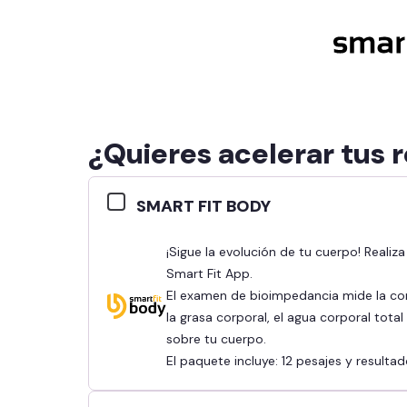
¿Quieres acelerar tus 
SMART FIT BODY
¡Sigue la evolución de tu cuerpo! Realiza tu bioimpedancia y revisa tus resultados en la
Smart Fit App.
El examen de bioimpedancia mide la co
la grasa corporal, el agua corporal tota
sobre tu cuerpo.
El paquete incluye: 12 pesajes y result