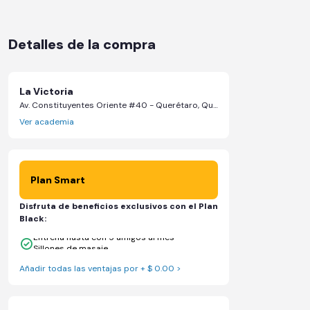
Detalles de la compra
La Victoria
Av. Constituyentes Oriente #40 - Querétaro, Querétaro
Ver academia
Plan Smart
Disfruta de beneficios exclusivos con el Plan
Black:
Entrena hasta con 5 amigos al mes
Sillones de masaje
Añadir todas las ventajas por + $ 0.00 >