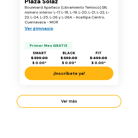
Plaza Solaz
Boulevard Apatlaco (Libramiento Temixco) SN,
número interior L-17, L-18, L-19, L-20, L-21, L-22, L-
23, L-24, L-25, L-26 y L-26A - Acatlipa Centro,
Cuernavaca - MOR
Ver gimnasio
Primer Mes GRATIS
SMART
BLACK
FIT
$ 599.00
$ 599.00
$ 499.00
$ 0.00
*
$ 0.00
*
$ 0.00
*
¡Inscríbete ya!
Ver más