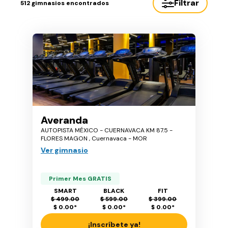
Filtrar
512
gimnasios encontrados
Averanda
AUTOPISTA MÉXICO - CUERNAVACA KM 87.5 -
FLORES MAGON , Cuernavaca - MOR
Ver gimnasio
Primer Mes GRATIS
SMART
BLACK
FIT
$ 499.00
$ 599.00
$ 399.00
$ 0.00
*
$ 0.00
*
$ 0.00
*
¡Inscríbete ya!