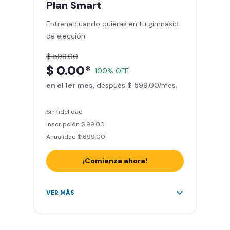
Plan
Smart
Sillones de masaje
Entrena cuando quieras en tu gimnasio
Smart Fit App - Tu plan de
de elección
entrenamiento personalizado
Clases grupales con profesores*
$ 599.00
Smart Fit GO (entrenamientos en
$ 0.00*
100% OFF
línea) en la app
en el 1er mes
Acceso a todas las áreas de peso
, después $ 599.00/mes
libre e integrado
Sin fidelidad
Inscripción $ 99.00
Anualidad $ 699.00
¡Comienza ahora!
Acceso ilimitado a + 2.000
VER MÁS
gimnasios de la red
Entrena hasta con 5 amigos al
mes