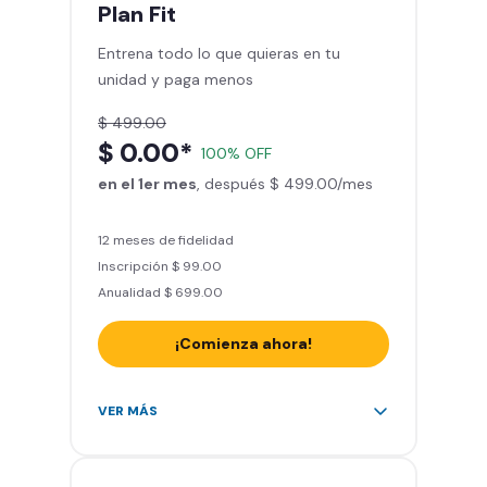
mes
Plan
Fit
Sillones de masaje
Entrena todo lo que quieras en tu
Smart Fit App - Tu plan de
unidad y paga menos
entrenamiento personalizado
Clases grupales con profesores*
$ 499.00
Smart Fit GO (entrenamientos en
$ 0.00*
100% OFF
línea) en la app
en el 1er mes
Acceso a todas las áreas de peso
, después $ 499.00/mes
libre e integrado
12 meses de fidelidad
Inscripción $ 99.00
Anualidad $ 699.00
¡Comienza ahora!
Acceso ilimitado a + 2.000
VER MÁS
gimnasios de la red
Entrena hasta con 5 amigos al
mes