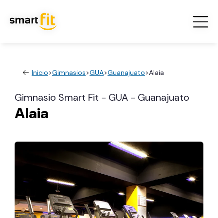
Inicio
>
Gimnasios
>
GUA
>
Guanajuato
>
Alaia
Gimnasio Smart Fit - GUA - Guanajuato
Alaia