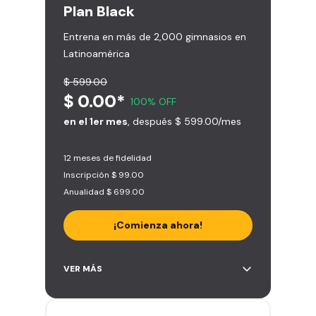
Plan
Black
Entrena en más de 2,000 gimnasios en
Latinoamérica
$ 599.00
$ 0.00*
100% OFF
en el 1er mes
, después $ 599.00/mes
12 meses de fidelidad
Inscripción $ 99.00
Anualidad $ 699.00
¡Comienza ahora!
Acceso ilimitado a + 2.000
VER MÁS
gimnasios de la red
Entrena hasta con 5 amigos al