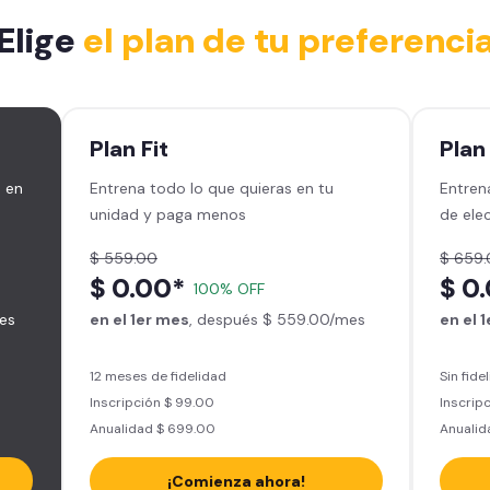
Elige
el plan de tu preferenci
Plan
Fit
Pla
 en
Entrena todo lo que quieras en tu
Entren
unidad y paga menos
de ele
$ 559.00
$ 659
$ 0.00*
$ 0
100% OFF
es
en el 1er mes
, después $ 559.00/mes
en el 
12 meses de fidelidad
Sin fide
Inscripción $ 99.00
Inscripc
Anualidad $ 699.00
Anualid
¡Comienza ahora!