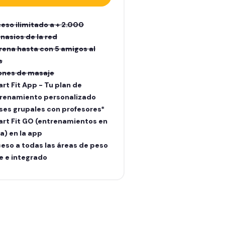
eso ilimitado a + 2.000
nasios de la red
rena hasta con 5 amigos al
s
lones de masaje
rt Fit App - Tu plan de
renamiento personalizado
ses grupales con profesores*
rt Fit GO (entrenamientos en
ea) en la app
eso a todas las áreas de peso
re e integrado