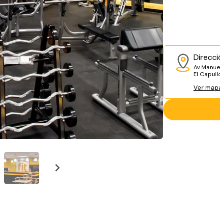
Direcci
Av Manue
El Capul
Ver map