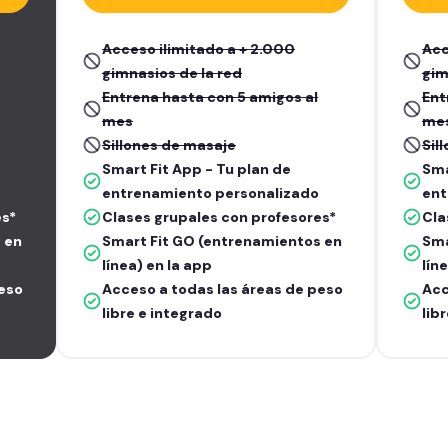
Acceso ilimitado a + 2.000
Acc
gimnasios de la red
gim
Entrena hasta con 5 amigos al
Ent
mes
me
Sillones de masaje
Sil
Smart Fit App - Tu plan de
Sma
entrenamiento personalizado
ent
es*
Clases grupales con profesores*
Cla
 en
Smart Fit GO (entrenamientos en
Sma
línea) en la app
lín
peso
Acceso a todas las áreas de peso
Acc
libre e integrado
lib