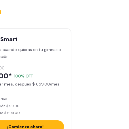
a
n
Smart
a cuando quieras en tu gimnasio
cción
.00
.00*
100% OFF
1er mes
, después $ 659.00/mes
lidad
ión $ 99.00
ad $ 699.00
¡Comienza ahora!