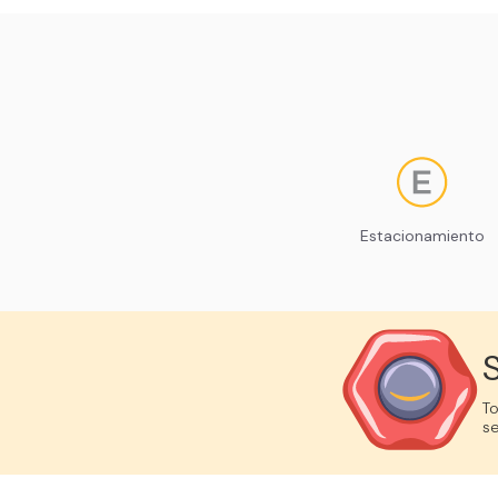
Estacionamiento
To
se