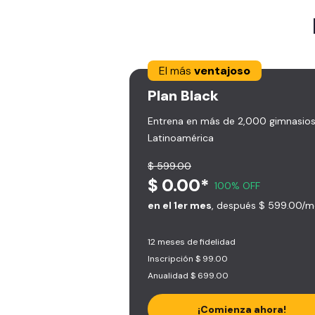
El más
ventajoso
Plan
Black
Entrena en más de 2,000 gimnasios
Latinoamérica
$ 599.00
$ 0.00*
100% OFF
en el 1er mes
, después $ 599.00/m
12 meses de fidelidad
Inscripción $ 99.00
Anualidad $ 699.00
¡Comienza ahora!