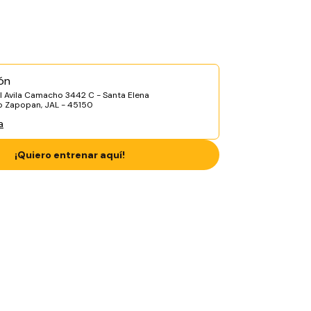
ón
l Avila Camacho 3442 C - Santa Elena
lo Zapopan, JAL - 45150
a
¡Quiero entrenar aquí!