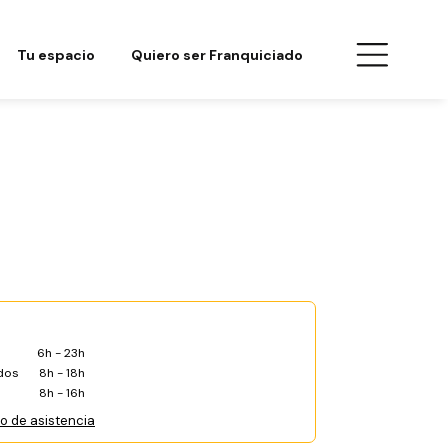
Tu espacio
Quiero ser Franquiciado
6h - 23h
dos
8h - 18h
8h - 16h
co de asistencia