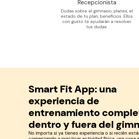
Recepcionista
Dudas sobre el gimnasio, planes, el
estado de tu plan, beneficios. Ellos
con gusto te ayudarán a resolver
tus dudas.
Smart Fit App: una
experiencia de
entrenamiento comple
dentro y fuera del gim
No importa si ya tienes experiencia o si recién está
comenzando a practicar actividad física, una cosa 