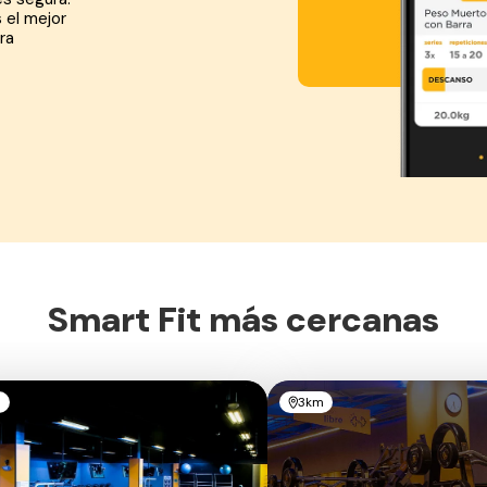
s el mejor
ra
Smart Fit más cercanas
m
3km