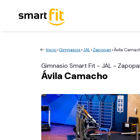
Inicio
>
Gimnasios
>
JAL
>
Zapopan
>
Ávila Camac
Gimnasio Smart Fit - JAL - Zapopa
Ávila Camacho