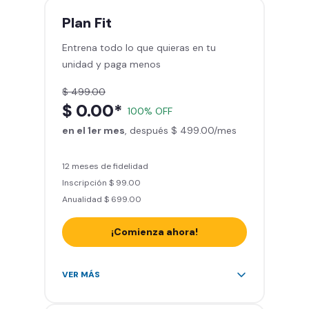
mes
Plan
Fit
Sillones de masaje
Entrena todo lo que quieras en tu
Smart Fit App - Tu plan de
unidad y paga menos
entrenamiento personalizado
Clases grupales con profesores*
$ 499.00
Smart Fit GO (entrenamientos en
$ 0.00*
100% OFF
línea) en la app
en el 1er mes
Acceso a todas las áreas de peso
, después $ 499.00/mes
libre e integrado
12 meses de fidelidad
Inscripción $ 99.00
Anualidad $ 699.00
¡Comienza ahora!
Acceso ilimitado a + 2.000
VER MÁS
gimnasios de la red
Entrena hasta con 5 amigos al