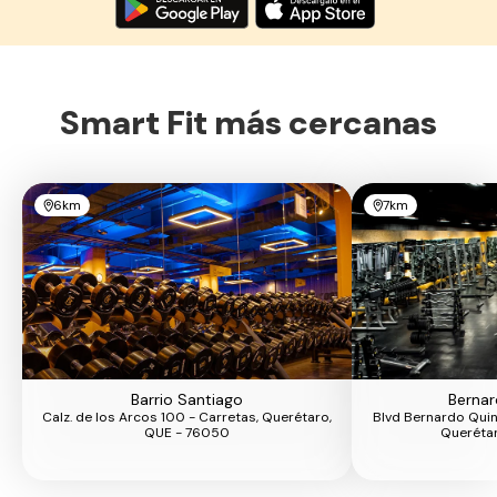
Smart Fit más cercanas
6km
7km
Barrio Santiago
Bernar
Calz. de los Arcos 100 - Carretas, Querétaro,
Blvd Bernardo Quin
QUE - 76050
Querétar