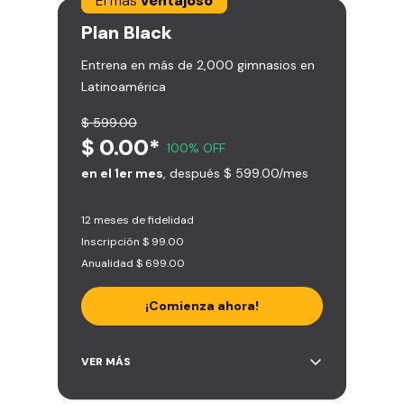
El más
ventajoso
Plan
Black
Entrena en más de 2,000 gimnasios en
Latinoamérica
$ 599.00
$ 0.00*
100% OFF
en el 1er mes
, después $ 599.00/mes
12 meses de fidelidad
Inscripción $ 99.00
Anualidad $ 699.00
¡Comienza ahora!
Acceso ilimitado a + 2.000
VER MÁS
gimnasios de la red
Entrena hasta con 5 amigos al