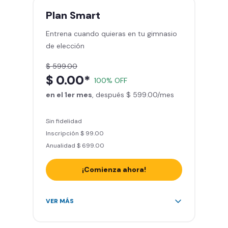
mes
Plan
Smart
Sillones de masaje
Entrena cuando quieras en tu gimnasio
Smart Fit App - Tu plan de
de elección
entrenamiento personalizado
Clases grupales con profesores*
$ 599.00
Smart Fit GO (entrenamientos en
$ 0.00*
100% OFF
línea) en la app
en el 1er mes
Acceso a todas las áreas de peso
, después $ 599.00/mes
libre e integrado
Sin fidelidad
Inscripción $ 99.00
Anualidad $ 699.00
¡Comienza ahora!
Acceso ilimitado a + 2.000
VER MÁS
gimnasios de la red
Entrena hasta con 5 amigos al