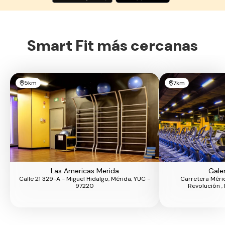
Smart Fit más cercanas
5km
7km
Las Americas Merida
Gale
Calle 21 329-A - Miguel Hidalgo, Mérida, YUC -
Carretera Méri
97220
Revolución ,