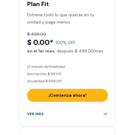
mes
Plan
Fit
Sillones de masaje
Entrena todo lo que quieras en tu
Smart Fit App - Tu plan de
unidad y paga menos
entrenamiento personalizado
Clases grupales con profesores*
$ 499.00
Smart Fit GO (entrenamientos en
$ 0.00*
100% OFF
línea) en la app
en el 1er mes
Acceso a todas las áreas de peso
, después $ 499.00/mes
libre e integrado
12 meses de fidelidad
Inscripción $ 99.00
Anualidad $ 699.00
¡Comienza ahora!
Acceso ilimitado a + 2.000
VER MÁS
gimnasios de la red
Entrena hasta con 5 amigos al
mes