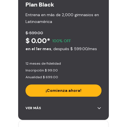
Plan
Black
Entrena en más de 2,000 gimnasios en
Latinoamérica
$ 599.00
$ 0.00*
100% OFF
en el 1er mes
, después $ 599.00/mes
12 meses de fidelidad
Inscripción $ 99.00
Anualidad $ 699.00
¡Comienza ahora!
Acceso ilimitado a + 2.000
VER MÁS
gimnasios de la red
Entrena hasta con 5 amigos al