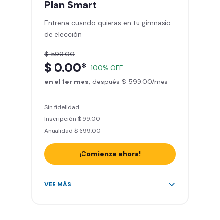
Plan
Smart
Sillones de masaje
Entrena cuando quieras en tu gimnasio
Smart Fit App - Tu plan de
de elección
entrenamiento personalizado
Clases grupales con profesores*
$ 599.00
Smart Fit GO (entrenamientos en
$ 0.00*
100% OFF
línea) en la app
en el 1er mes
Acceso a todas las áreas de peso
, después $ 599.00/mes
libre e integrado
Sin fidelidad
Inscripción $ 99.00
Anualidad $ 699.00
¡Comienza ahora!
Acceso ilimitado a + 2.000
VER MÁS
gimnasios de la red
Entrena hasta con 5 amigos al
mes