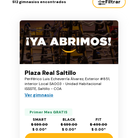
Filtrar
512
gimnasios encontrados
Plaza Real Saltillo
Periférico Luis Echeverría Álvarez, Exterior #851,
interior Local SA003 - Unidad Habitacional
ISSSTE, Saltillo - COA
Ver gimnasio
Primer Mes GRATIS
SMART
BLACK
FIT
$ 599.00
$ 599.00
$ 499.00
$ 0.00
*
$ 0.00
*
$ 0.00
*