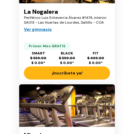
La Nogalera
Periférico Luis Echeverria Álvarez #1474, interior
SA013 - Las Huertas de Lourdes, Saltillo - COA
Ver gimnasio
Primer Mes GRATIS
SMART
BLACK
FIT
$ 599.00
$ 599.00
$ 499.00
$ 0.00
*
$ 0.00
*
$ 0.00
*
¡Inscríbete ya!