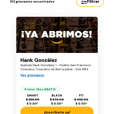
Filtrar
512
gimnasios encontrados
Hank González
Avenida Hank González, 1 - Pueblo San Francisco
Coacalco, Coacalco de Berriozabal - Edo MEX
Ver gimnasio
Primer Mes GRATIS
SMART
BLACK
FIT
$ 559.00
$ 679.00
$ 459.00
$ 0.00
*
$ 0.00
*
$ 0.00
*
¡Inscríbete ya!