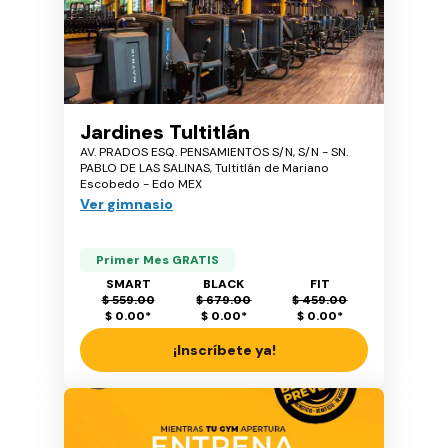
Jardines Tultitlán
AV. PRADOS ESQ. PENSAMIENTOS S/N, S/N - SN.
PABLO DE LAS SALINAS, Tultitlán de Mariano
Escobedo - Edo MEX
Ver gimnasio
Primer Mes GRATIS
SMART
BLACK
FIT
$ 559.00
$ 679.00
$ 459.00
$ 0.00
*
$ 0.00
*
$ 0.00
*
¡Inscríbete ya!