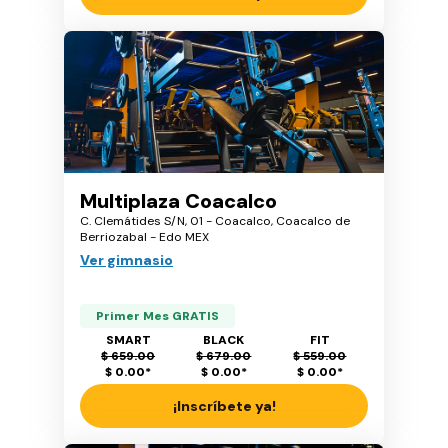
Multiplaza Coacalco
C. Clemátides S/N, 01 - Coacalco, Coacalco de
Berriozabal - Edo MEX
Ver gimnasio
Primer Mes GRATIS
SMART
BLACK
FIT
$ 659.00
$ 679.00
$ 559.00
$ 0.00
*
$ 0.00
*
$ 0.00
*
¡Inscríbete ya!