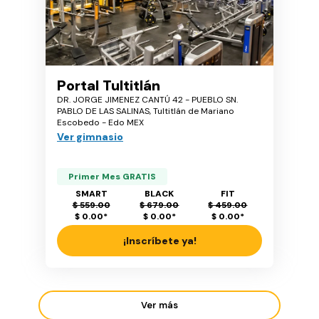
Portal Tultitlán
DR. JORGE JIMENEZ CANTÚ 42 - PUEBLO SN.
PABLO DE LAS SALINAS, Tultitlán de Mariano
Escobedo - Edo MEX
Ver gimnasio
Primer Mes GRATIS
SMART
BLACK
FIT
$ 559.00
$ 679.00
$ 459.00
$ 0.00
*
$ 0.00
*
$ 0.00
*
¡Inscríbete ya!
Ver más