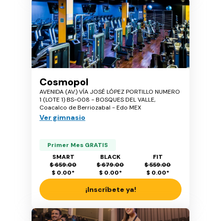
Cosmopol
AVENIDA (AV.) VÍA JOSÉ LÓPEZ PORTILLO NUMERO
1 (LOTE 1) BS-008 - BOSQUES DEL VALLE,
Coacalco de Berriozabal - Edo MEX
Ver gimnasio
Primer Mes GRATIS
SMART
BLACK
FIT
$ 659.00
$ 679.00
$ 559.00
$ 0.00
*
$ 0.00
*
$ 0.00
*
¡Inscríbete ya!