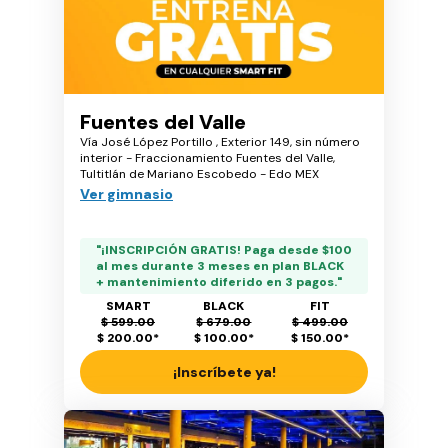
Fuentes del Valle
Vía José López Portillo , Exterior 149, sin número
interior - Fraccionamiento Fuentes del Valle,
Tultitlán de Mariano Escobedo - Edo MEX
Ver gimnasio
"¡INSCRIPCIÓN GRATIS! Paga desde $100
al mes durante 3 meses en plan BLACK
+ mantenimiento diferido en 3 pagos."
SMART
BLACK
FIT
$ 599.00
$ 679.00
$ 499.00
$ 200.00
*
$ 100.00
*
$ 150.00
*
¡Inscríbete ya!