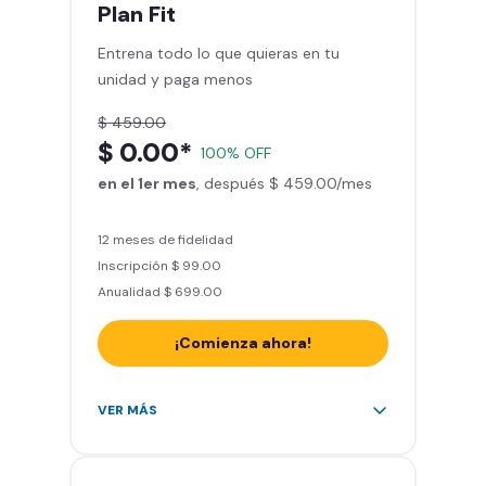
mes
Plan
Fit
Sillones de masaje
Entrena todo lo que quieras en tu
Smart Fit App - Tu plan de
unidad y paga menos
entrenamiento personalizado
Clases grupales con profesores*
$ 459.00
Smart Fit GO (entrenamientos en
$ 0.00*
100% OFF
línea) en la app
en el 1er mes
Acceso a todas las áreas de peso
, después $ 459.00/mes
libre e integrado
12 meses de fidelidad
Inscripción $ 99.00
Anualidad $ 699.00
¡Comienza ahora!
Acceso ilimitado a + 2.000
VER MÁS
gimnasios de la red
Entrena hasta con 5 amigos al
mes