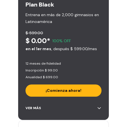
Plan
Black
Entrena en más de 2,000 gimnasios en
Latinoamérica
$ 599.00
$ 0.00*
100% OFF
en el 1er mes
, después $ 599.00/mes
12 meses de fidelidad
Inscripción $ 99.00
Anualidad $ 699.00
¡Comienza ahora!
Acceso ilimitado a + 2.000
VER MÁS
gimnasios de la red
Entrena hasta con 5 amigos al