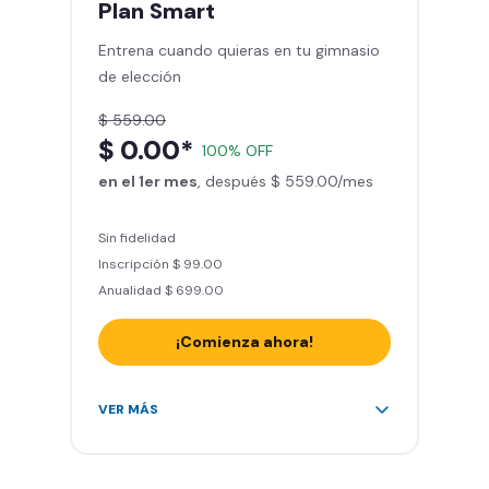
Plan
Smart
Sillones de masaje
Entrena cuando quieras en tu gimnasio
Smart Fit App - Tu plan de
de elección
entrenamiento personalizado
Clases grupales con profesores*
$ 559.00
Smart Fit GO (entrenamientos en
$ 0.00*
100% OFF
línea) en la app
en el 1er mes
Acceso a todas las áreas de peso
, después $ 559.00/mes
libre e integrado
Sin fidelidad
Inscripción $ 99.00
Anualidad $ 699.00
¡Comienza ahora!
Acceso ilimitado a + 2.000
VER MÁS
gimnasios de la red
Entrena hasta con 5 amigos al
mes