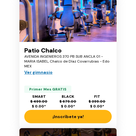
Patio Chalco
AVENIDA INGENIEROS 370 PB SUB ANCLA 01 -
MARIA ISABEL, Chalco de Díaz Covarrubias - Edo
MEX
Ver gimnasio
Primer Mes GRATIS
SMART
BLACK
FIT
$ 499.00
$ 679.00
$ 399.00
$ 0.00
*
$ 0.00
*
$ 0.00
*
¡Inscríbete ya!