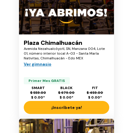
Plaza Chimalhuacán
Avenida Nezahualcóyotl, SN, Manzana 004, Lote
01, número interior local A-03 - Santa María
Nativitas, Chimalhuacán - Edo MEX
Ver gimnasio
Primer Mes GRATIS
SMART
BLACK
FIT
$ 559.00
$ 679.00
$ 459.00
$ 0.00
*
$ 0.00
*
$ 0.00
*
¡Inscríbete ya!