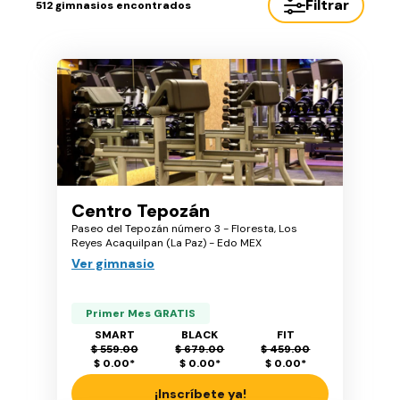
Filtrar
512
gimnasios encontrados
Centro Tepozán
Paseo del Tepozán número 3 - Floresta, Los
Reyes Acaquilpan (La Paz) - Edo MEX
Ver gimnasio
Primer Mes GRATIS
SMART
BLACK
FIT
$ 559.00
$ 679.00
$ 459.00
$ 0.00
*
$ 0.00
*
$ 0.00
*
¡Inscríbete ya!