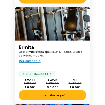
Ermita
Calz. Ermita Iztapalapa No. 3417 - Xalpa, Ciudad
de México - CDMX
Ver gimnasio
Primer Mes GRATIS
SMART
BLACK
FIT
$ 559.00
$ 679.00
$ 459.00
$ 0.00
*
$ 0.00
*
$ 0.00
*
¡Inscríbete ya!