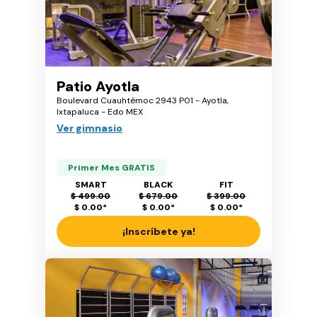
Patio Ayotla
Boulevard Cuauhtémoc 2943 P01 - Ayotla,
Ixtapaluca - Edo MEX
Ver gimnasio
Primer Mes GRATIS
SMART
BLACK
FIT
$ 499.00
$ 679.00
$ 399.00
$ 0.00
*
$ 0.00
*
$ 0.00
*
¡Inscríbete ya!