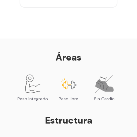
gimnasios de la red
Entrena hasta con 5 amigos al
mes
Sillones de masaje
Smart Fit App - Tu plan de
entrenamiento personalizado
Clases grupales con profesores*
Smart Fit GO (entrenamientos en
Áreas
línea) en la app
Acceso a todas las áreas de peso
libre e integrado
Peso Integrado
Peso libre
Sin Cardio
Estructura