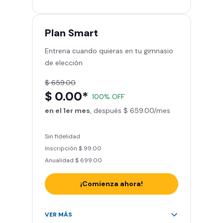
gimnasios de la red
Entrena hasta con 5 amigos al
mes
Plan
Smart
Sillones de masaje
Entrena cuando quieras en tu gimnasio
Smart Fit App - Tu plan de
de elección
entrenamiento personalizado
Clases grupales con profesores*
$ 659.00
Smart Fit GO (entrenamientos en
$ 0.00*
100% OFF
línea) en la app
en el 1er mes
Acceso a todas las áreas de peso
, después $ 659.00/mes
libre e integrado
Sin fidelidad
Inscripción $ 99.00
Anualidad $ 699.00
¡Comienza ahora!
Acceso ilimitado a + 2.000
VER MÁS