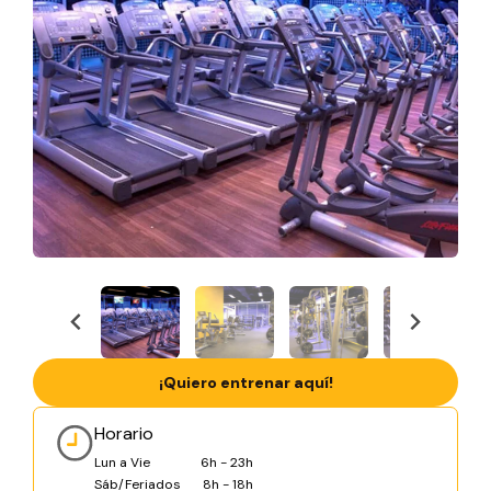
¡Quiero entrenar aquí!
Horario
Lun a Vie
6h - 23h
Sáb/Feriados
8h - 18h