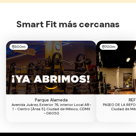
Smart Fit más cercanas
300m
700m
Parque Alameda
RE
Avenida Juárez, Exterior 76, interior Local AR-
PASEO DE LA REFOR
1 - Centro (Área 5), Ciudad de México, CDMX
Ciudad de Mé
- 06050