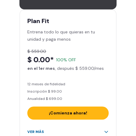
gimnasios de la red
Entrena hasta con 5 amigos al
mes
Plan
Fit
Sillones de masaje
Entrena todo lo que quieras en tu
Smart Fit App - Tu plan de
unidad y paga menos
entrenamiento personalizado
Clases grupales con profesores*
$ 559.00
Smart Fit GO (entrenamientos en
$ 0.00*
100% OFF
línea) en la app
en el 1er mes
Acceso a todas las áreas de peso
, después $ 559.00/mes
libre e integrado
12 meses de fidelidad
Inscripción $ 99.00
Anualidad $ 699.00
¡Comienza ahora!
Acceso ilimitado a + 2.000
VER MÁS