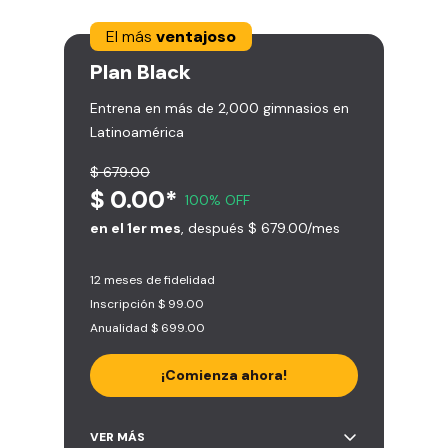
El más
ventajoso
Plan
Black
Entrena en más de 2,000 gimnasios en
Latinoamérica
$ 679.00
$ 0.00*
100% OFF
en el 1er mes
, después $ 679.00/mes
12 meses de fidelidad
Inscripción $ 99.00
Anualidad $ 699.00
¡Comienza ahora!
Acceso ilimitado a + 2.000
VER MÁS