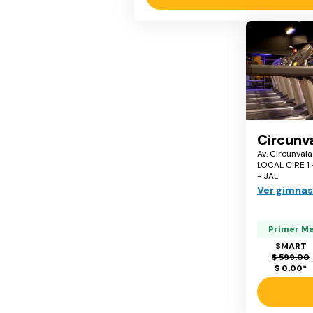
Circunv
Av. Circunval
LOCAL CIRE 1 
- JAL
Ver gimnas
Primer M
SMART
$ 599.00
$ 0.00
*