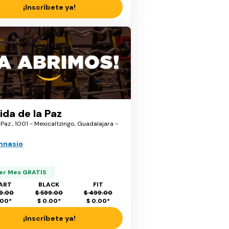
¡Inscríbete ya!
ida de la Paz
a Paz , 1001 - Mexicaltzingo, Guadalajara -
mnasio
er Mes GRATIS
ART
BLACK
FIT
9.00
$ 599.00
$ 499.00
.00
*
$ 0.00
*
$ 0.00
*
¡Inscríbete ya!