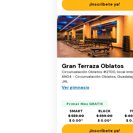
¡Inscríbete ya!
Gran Terraza Oblatos
Circunvalación Oblatos #2700, local inte
AN04 - Circunvalación Oblatos, Guadalaj
JAL
Ver gimnasio
Primer Mes GRATIS
SMART
BLACK
F
$ 559.00
$ 599.00
$ 45
$ 0.00
*
$ 0.00
*
$ 0
¡Inscríbete ya!