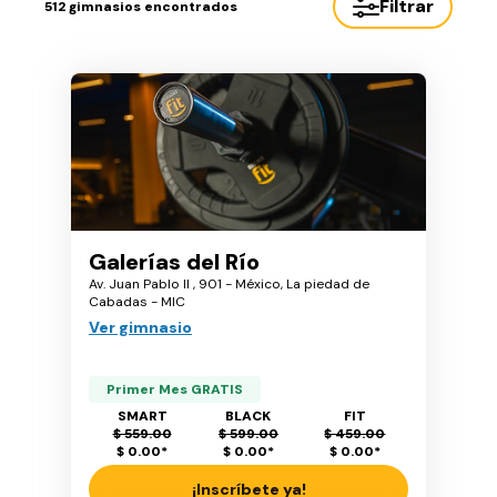
Filtrar
512
gimnasios encontrados
Galerías del Río
Av. Juan Pablo II , 901 - México, La piedad de
Cabadas - MIC
Ver gimnasio
Primer Mes GRATIS
SMART
BLACK
FIT
$ 559.00
$ 599.00
$ 459.00
$ 0.00
*
$ 0.00
*
$ 0.00
*
¡Inscríbete ya!