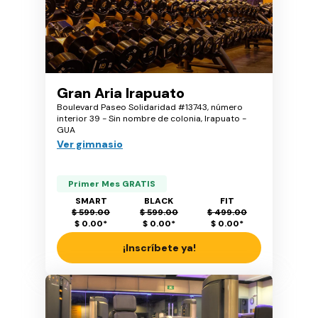
Gran Aria Irapuato
Boulevard Paseo Solidaridad #13743, número
interior 39 - Sin nombre de colonia, Irapuato -
GUA
Ver gimnasio
Primer Mes GRATIS
SMART
BLACK
FIT
$ 599.00
$ 599.00
$ 499.00
$ 0.00
*
$ 0.00
*
$ 0.00
*
¡Inscríbete ya!