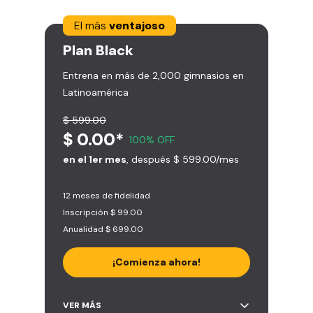
El más
ventajoso
Plan
Black
Entrena en más de 2,000 gimnasios en
Latinoamérica
$ 599.00
$ 0.00*
100% OFF
en el 1er mes
, después $ 599.00/mes
12 meses de fidelidad
Inscripción $ 99.00
Anualidad $ 699.00
¡Comienza ahora!
Acceso ilimitado a + 2.000
VER MÁS