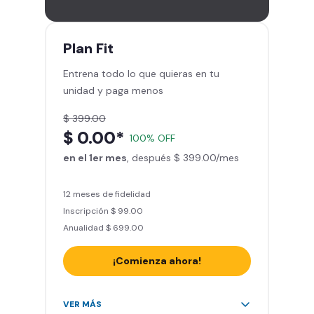
gimnasios de la red
Entrena hasta con 5 amigos al
mes
Plan
Fit
Sillones de masaje
Entrena todo lo que quieras en tu
Smart Fit App - Tu plan de
unidad y paga menos
entrenamiento personalizado
Clases grupales con profesores*
$ 399.00
Smart Fit GO (entrenamientos en
$ 0.00*
100% OFF
línea) en la app
en el 1er mes
Acceso a todas las áreas de peso
, después $ 399.00/mes
libre e integrado
12 meses de fidelidad
Inscripción $ 99.00
Anualidad $ 699.00
¡Comienza ahora!
Acceso ilimitado a + 2.000
VER MÁS