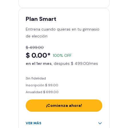
gimnasios de la red
Entrena hasta con 5 amigos al
mes
Plan
Smart
Sillones de masaje
Entrena cuando quieras en tu gimnasio
Smart Fit App - Tu plan de
de elección
entrenamiento personalizado
Clases grupales con profesores*
$ 499.00
Smart Fit GO (entrenamientos en
$ 0.00*
100% OFF
línea) en la app
en el 1er mes
Acceso a todas las áreas de peso
, después $ 499.00/mes
libre e integrado
Sin fidelidad
Inscripción $ 99.00
Anualidad $ 699.00
¡Comienza ahora!
Acceso ilimitado a + 2.000
VER MÁS