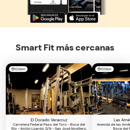
Descarga ahora lo Smart Fit App
Smart Fit más cercanas
100km
100km
El Dorado Veracruz
Las Amér
Carretera Federal Paso del Toro - Boca del
Avenida de las Amér
Río - Antón Lizardo, S/N - San José Novillero,
Boca del 