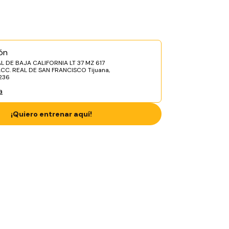
ón
L DE BAJA CALIFORNIA LT 37 MZ 617
ACC. REAL DE SAN FRANCISCO Tijuana,
236
a
¡Quiero entrenar aquí!