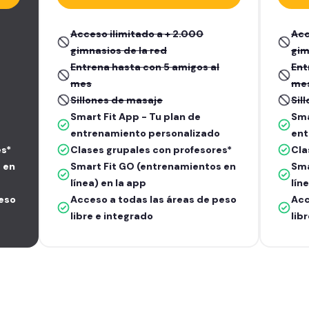
Acceso ilimitado a + 2.000
Acc
gimnasios de la red
gim
Entrena hasta con 5 amigos al
Ent
mes
me
Sillones de masaje
Sil
Smart Fit App - Tu plan de
Sma
entrenamiento personalizado
ent
es*
Clases grupales con profesores*
Cla
 en
Smart Fit GO (entrenamientos en
Sma
línea) en la app
lín
peso
Acceso a todas las áreas de peso
Acc
libre e integrado
lib