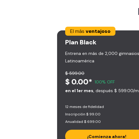
El más
ventajoso
Plan
Black
Entrena en más de 2,000 gimnasios
Latinoamérica
$ 599.00
$ 0.00*
100% OFF
en el 1er mes
, después $ 599.00/m
12 meses de fidelidad
Inscripción $ 99.00
Anualidad $ 699.00
¡Comienza ahora!