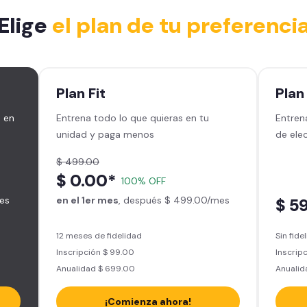
Elige
el plan de tu preferenci
Plan
Fit
Pla
 en
Entrena todo lo que quieras en tu
Entren
unidad y paga menos
de ele
$ 499.00
$ 0.00*
100% OFF
es
en el 1er mes
, después $ 499.00/mes
$ 5
12 meses de fidelidad
Sin fide
Inscripción $ 99.00
Inscripc
Anualidad $ 699.00
Anualid
¡Comienza ahora!