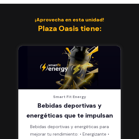
¡Aprovecha en esta unidad!
Plaza Oasis tiene:
Smart Fit Energy
Bebidas deportivas y
energéticas que te impulsan
Bebidas deportivas y energéticas para
mejorar tu rendimiento: • Energizante •