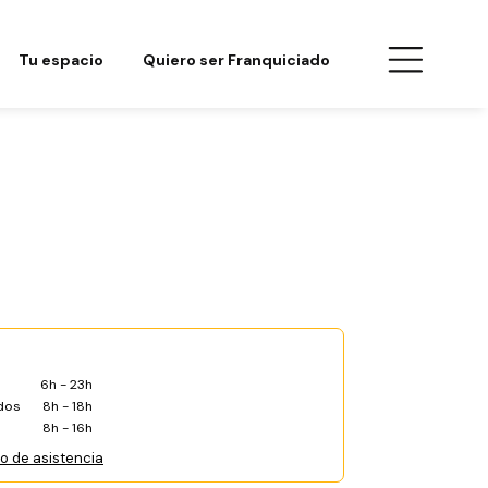
Tu espacio
Quiero ser Franquiciado
6h - 23h
dos
8h - 18h
8h - 16h
co de asistencia