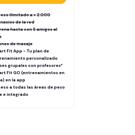
eso ilimitado a + 2.000
nasios de la red
rena hasta con 5 amigos al
s
lones de masaje
rt Fit App - Tu plan de
renamiento personalizado
ses grupales con profesores*
rt Fit GO (entrenamientos en
ea) en la app
eso a todas las áreas de peso
re e integrado