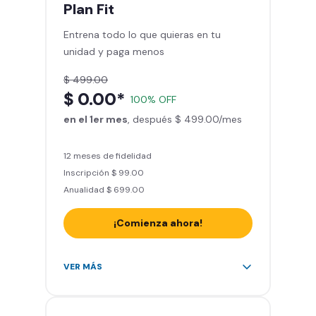
mes
Plan
Fit
Sillones de masaje
Entrena todo lo que quieras en tu
Smart Fit App - Tu plan de
unidad y paga menos
entrenamiento personalizado
Clases grupales con profesores*
$ 499.00
Smart Fit GO (entrenamientos en
$ 0.00*
100% OFF
línea) en la app
en el 1er mes
Acceso a todas las áreas de peso
, después $ 499.00/mes
libre e integrado
12 meses de fidelidad
Inscripción $ 99.00
Anualidad $ 699.00
¡Comienza ahora!
Acceso ilimitado a + 2.000
VER MÁS
gimnasios de la red
Entrena hasta con 5 amigos al
mes