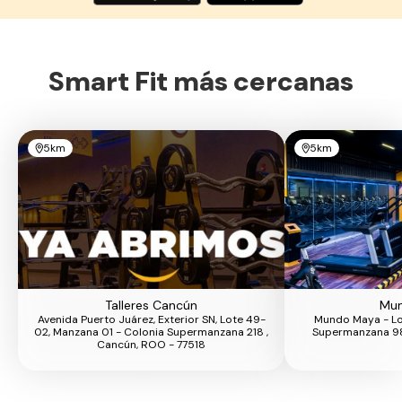
Smart Fit más cercanas
5km
5km
Talleres Cancún
Mu
Avenida Puerto Juárez, Exterior SN, Lote 49-
Mundo Maya - Lot
02, Manzana 01 - Colonia Supermanzana 218 ,
Supermanzana 98
Cancún, ROO - 77518