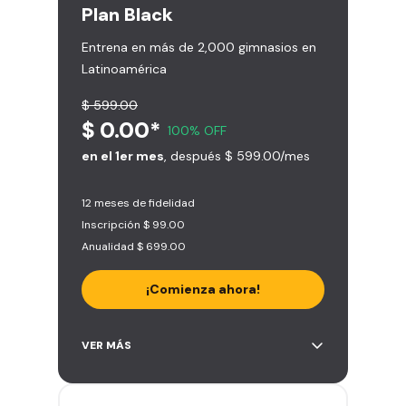
Plan
Black
Entrena en más de 2,000 gimnasios en
Latinoamérica
$ 599.00
$ 0.00*
100% OFF
en el 1er mes
, después $ 599.00/mes
12 meses de fidelidad
Inscripción $ 99.00
Anualidad $ 699.00
¡Comienza ahora!
Acceso ilimitado a + 2.000
VER MÁS
gimnasios de la red
Entrena hasta con 5 amigos al