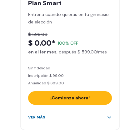
Plan
Smart
Sillones de masaje
Entrena cuando quieras en tu gimnasio
Smart Fit App - Tu plan de
de elección
entrenamiento personalizado
Clases grupales con profesores*
$ 599.00
Smart Fit GO (entrenamientos en
$ 0.00*
100% OFF
línea) en la app
en el 1er mes
Acceso a todas las áreas de peso
, después $ 599.00/mes
libre e integrado
Sin fidelidad
Inscripción $ 99.00
Anualidad $ 699.00
¡Comienza ahora!
Acceso ilimitado a + 2.000
VER MÁS
gimnasios de la red
Entrena hasta con 5 amigos al
mes