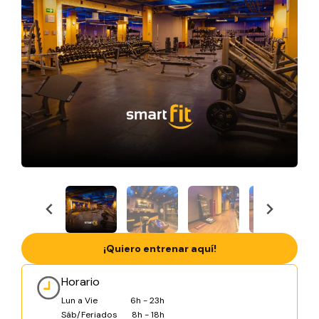
¡Quiero entrenar aquí!
Horario
Lun a Vie
6h - 23h
Sáb/Feriados
8h - 18h