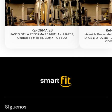
REFORMA 26
Ref
PASEO DE LA REFORMA 26 NIVEL 1 - JUÁREZ,
Avenida Paseo de 
Ciudad de México, CDMX - 06600
D-02 z, D-02 aa - 
CDM
Síguenos