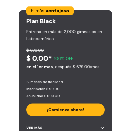
El más
ventajoso
Plan
Black
Entrena en más de 2,000 gimnasios en
Latinoamérica
$ 679.00
$ 0.00*
100% OFF
en el 1er mes
, después $ 679.00/mes
12 meses de fidelidad
Inscripción $ 99.00
Anualidad $ 699.00
¡Comienza ahora!
Acceso ilimitado a + 2.000
VER MÁS