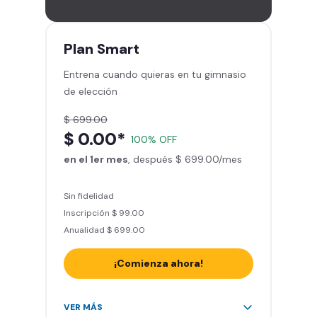
gimnasios de la red
Entrena hasta con 5 amigos al
mes
Plan
Smart
Sillones de masaje
Entrena cuando quieras en tu gimnasio
Smart Fit App - Tu plan de
de elección
entrenamiento personalizado
Clases grupales con profesores*
$ 699.00
Smart Fit GO (entrenamientos en
$ 0.00*
100% OFF
línea) en la app
en el 1er mes
Acceso a todas las áreas de peso
, después $ 699.00/mes
libre e integrado
Sin fidelidad
Inscripción $ 99.00
Anualidad $ 699.00
¡Comienza ahora!
Acceso ilimitado a + 2.000
VER MÁS