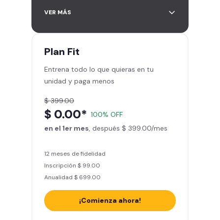
Acceso ilimitado a + 2.000
VER MÁS
gimnasios de la red
Entrena hasta con 5 amigos al
mes
Plan
Fit
Sillones de masaje
Entrena todo lo que quieras en tu
Smart Fit App - Tu plan de
unidad y paga menos
entrenamiento personalizado
Clases grupales con profesores*
$ 399.00
Smart Fit GO (entrenamientos en
$ 0.00*
100% OFF
línea) en la app
en el 1er mes
Acceso a todas las áreas de peso
, después $ 399.00/mes
libre e integrado
12 meses de fidelidad
Inscripción $ 99.00
Anualidad $ 699.00
¡Comienza ahora!