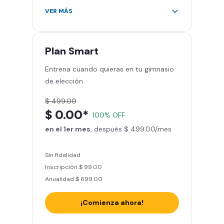
Acceso ilimitado a + 2.000
VER MÁS
gimnasios de la red
Entrena hasta con 5 amigos al
mes
Plan
Smart
Sillones de masaje
Entrena cuando quieras en tu gimnasio
Smart Fit App - Tu plan de
de elección
entrenamiento personalizado
Clases grupales con profesores*
$ 499.00
Smart Fit GO (entrenamientos en
$ 0.00*
100% OFF
línea) en la app
en el 1er mes
Acceso a todas las áreas de peso
, después $ 499.00/mes
libre e integrado
Sin fidelidad
Inscripción $ 99.00
Anualidad $ 699.00
¡Comienza ahora!