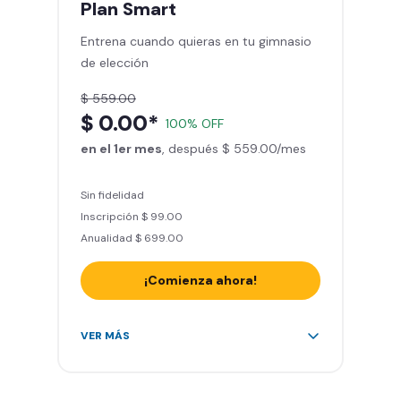
Plan
Smart
Sillones de masaje
Entrena cuando quieras en tu gimnasio
Smart Fit App - Tu plan de
de elección
entrenamiento personalizado
Clases grupales con profesores*
$ 559.00
Smart Fit GO (entrenamientos en
$ 0.00*
100% OFF
línea) en la app
en el 1er mes
Acceso a todas las áreas de peso
, después $ 559.00/mes
libre e integrado
Sin fidelidad
Inscripción $ 99.00
Anualidad $ 699.00
¡Comienza ahora!
Acceso ilimitado a + 2.000
VER MÁS
gimnasios de la red
Entrena hasta con 5 amigos al
mes