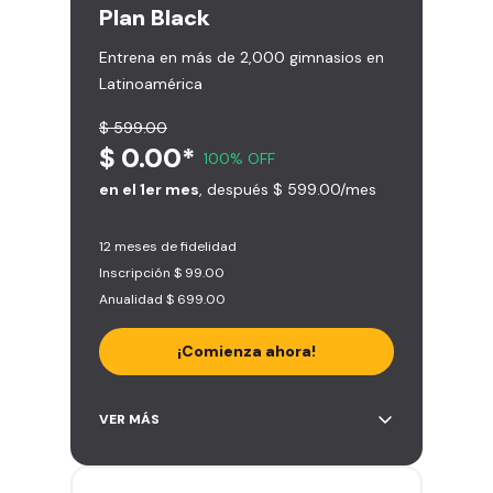
Plan
Black
Entrena en más de 2,000 gimnasios en
Latinoamérica
$ 599.00
$ 0.00*
100% OFF
en el 1er mes
, después $ 599.00/mes
12 meses de fidelidad
Inscripción $ 99.00
Anualidad $ 699.00
¡Comienza ahora!
Acceso ilimitado a + 2.000
VER MÁS
gimnasios de la red
Entrena hasta con 5 amigos al