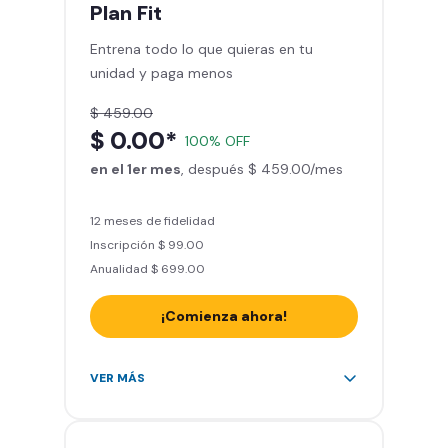
mes
Plan
Fit
Sillones de masaje
Entrena todo lo que quieras en tu
Smart Fit App - Tu plan de
unidad y paga menos
entrenamiento personalizado
Clases grupales con profesores*
$ 459.00
Smart Fit GO (entrenamientos en
$ 0.00*
100% OFF
línea) en la app
en el 1er mes
Acceso a todas las áreas de peso
, después $ 459.00/mes
libre e integrado
12 meses de fidelidad
Inscripción $ 99.00
Anualidad $ 699.00
¡Comienza ahora!
Acceso ilimitado a + 2.000
VER MÁS
gimnasios de la red
Entrena hasta con 5 amigos al
mes