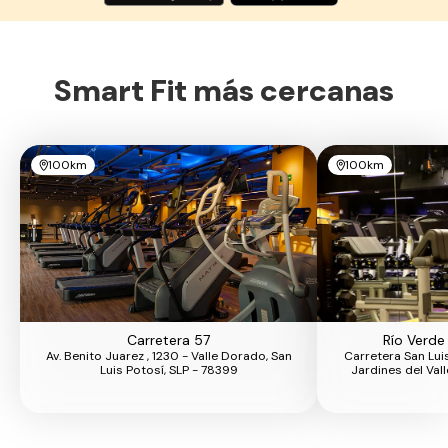
Smart Fit más cercanas
100km
100km
Carretera 57
Río Verde
Av. Benito Juarez , 1230 - Valle Dorado, San
Carretera San Lui
Luis Potosí, SLP - 78399
Jardines del Vall