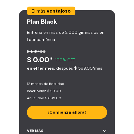
El más
ventajoso
Plan
Black
Entrena en más de 2,000 gimnasios en
Latinoamérica
$ 599.00
$ 0.00*
100% OFF
en el 1er mes
, después $ 599.00/mes
12 meses de fidelidad
Inscripción $ 99.00
Anualidad $ 699.00
¡Comienza ahora!
Acceso ilimitado a + 2.000
VER MÁS