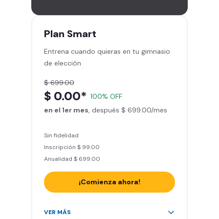
gimnasios de la red
Entrena hasta con 5 amigos al
mes
Plan
Smart
Sillones de masaje
Entrena cuando quieras en tu gimnasio
Smart Fit App - Tu plan de
de elección
entrenamiento personalizado
Clases grupales con profesores*
$ 699.00
Smart Fit GO (entrenamientos en
$ 0.00*
100% OFF
línea) en la app
en el 1er mes
Acceso a todas las áreas de peso
, después $ 699.00/mes
libre e integrado
Sin fidelidad
Inscripción $ 99.00
Anualidad $ 699.00
¡Comienza ahora!
Acceso ilimitado a + 2.000
VER MÁS