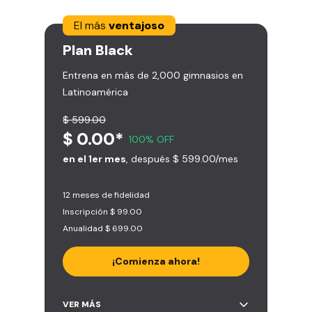
El más
ventajoso
Plan
Black
Entrena en más de 2,000 gimnasios en
Latinoamérica
$ 599.00
$ 0.00*
100% OFF
en el 1er mes
, después $ 599.00/mes
12 meses de fidelidad
Inscripción $ 99.00
Anualidad $ 699.00
¡Comienza ahora!
Acceso ilimitado a + 2.000
VER MÁS