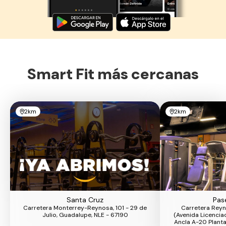
Smart Fit más cercanas
2km
2km
Santa Cruz
Pas
Carretera Monterrey-Reynosa, 101 - 29 de
Carretera Reyn
Julio, Guadalupe, NLE - 67190
(Avenida Licencia
Ancla A-20 Planta