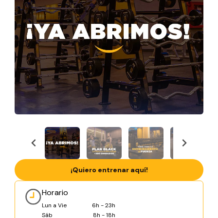
¡Quiero entrenar aquí!
Horario
Lun a Vie
6h - 23h
Sáb
8h - 18h