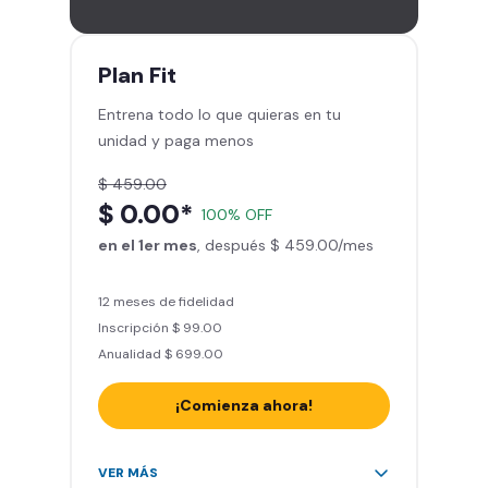
gimnasios de la red
Entrena hasta con 5 amigos al
mes
Plan
Fit
Sillones de masaje
Entrena todo lo que quieras en tu
Smart Fit App - Tu plan de
unidad y paga menos
entrenamiento personalizado
Clases grupales con profesores*
$ 459.00
Smart Fit GO (entrenamientos en
$ 0.00*
100% OFF
línea) en la app
en el 1er mes
Acceso a todas las áreas de peso
, después $ 459.00/mes
libre e integrado
12 meses de fidelidad
Inscripción $ 99.00
Anualidad $ 699.00
¡Comienza ahora!
Acceso ilimitado a + 2.000
VER MÁS