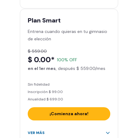
gimnasios de la red
Entrena hasta con 5 amigos al
mes
Plan
Smart
Sillones de masaje
Entrena cuando quieras en tu gimnasio
Smart Fit App - Tu plan de
de elección
entrenamiento personalizado
Clases grupales con profesores*
$ 559.00
Smart Fit GO (entrenamientos en
$ 0.00*
100% OFF
línea) en la app
en el 1er mes
Acceso a todas las áreas de peso
, después $ 559.00/mes
libre e integrado
Sin fidelidad
Inscripción $ 99.00
Anualidad $ 699.00
¡Comienza ahora!
Acceso ilimitado a + 2.000
VER MÁS