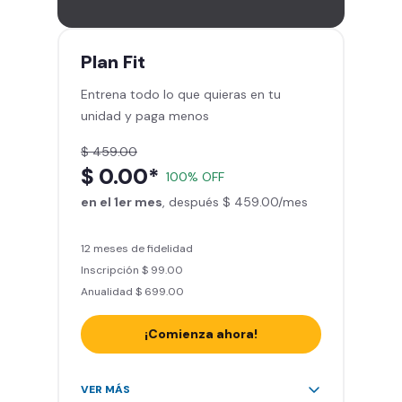
gimnasios de la red
Entrena hasta con 5 amigos al
mes
Plan
Fit
Sillones de masaje
Entrena todo lo que quieras en tu
Smart Fit App - Tu plan de
unidad y paga menos
entrenamiento personalizado
Clases grupales con profesores*
$ 459.00
Smart Fit GO (entrenamientos en
$ 0.00*
100% OFF
línea) en la app
en el 1er mes
Acceso a todas las áreas de peso
, después $ 459.00/mes
libre e integrado
12 meses de fidelidad
Inscripción $ 99.00
Anualidad $ 699.00
¡Comienza ahora!
Acceso ilimitado a + 2.000
VER MÁS