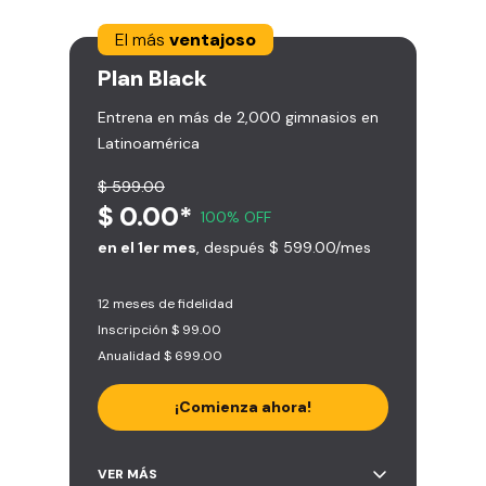
El más
ventajoso
Plan
Black
Entrena en más de 2,000 gimnasios en
Latinoamérica
$ 599.00
$ 0.00*
100% OFF
en el 1er mes
, después $ 599.00/mes
12 meses de fidelidad
Inscripción $ 99.00
Anualidad $ 699.00
¡Comienza ahora!
Acceso ilimitado a + 2.000
VER MÁS