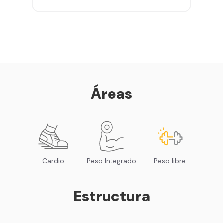
gimnasios de la red
Entrena hasta con 5 amigos al
mes
Sillones de masaje
Smart Fit App - Tu plan de
entrenamiento personalizado
Clases grupales con profesores*
Smart Fit GO (entrenamientos en
Áreas
línea) en la app
Acceso a todas las áreas de peso
libre e integrado
Cardio
Peso Integrado
Peso libre
Estructura