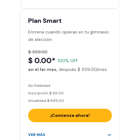
gimnasios de la red
Entrena hasta con 5 amigos al
mes
Plan
Smart
Sillones de masaje
Entrena cuando quieras en tu gimnasio
Smart Fit App - Tu plan de
de elección
entrenamiento personalizado
Clases grupales con profesores*
$ 559.00
Smart Fit GO (entrenamientos en
$ 0.00*
100% OFF
línea) en la app
en el 1er mes
Acceso a todas las áreas de peso
, después $ 559.00/mes
libre e integrado
Sin fidelidad
Inscripción $ 99.00
Anualidad $ 699.00
¡Comienza ahora!
Acceso ilimitado a + 2.000
VER MÁS