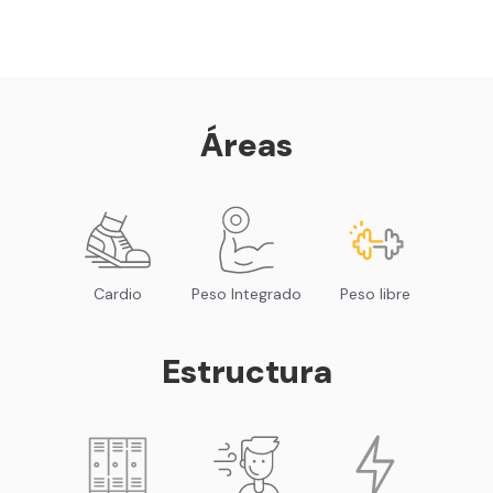
Sillones de masaje
Smart Fit App - Tu plan de
entrenamiento personalizado
Clases grupales con profesores*
Smart Fit GO (entrenamientos en
Áreas
línea) en la app
Acceso a todas las áreas de peso
libre e integrado
Cardio
Peso Integrado
Peso libre
Estructura