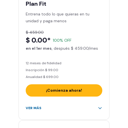
mes
Plan
Fit
Sillones de masaje
Entrena todo lo que quieras en tu
Smart Fit App - Tu plan de
unidad y paga menos
entrenamiento personalizado
Clases grupales con profesores*
$ 459.00
Smart Fit GO (entrenamientos en
$ 0.00*
100% OFF
línea) en la app
en el 1er mes
Acceso a todas las áreas de peso
, después $ 459.00/mes
libre e integrado
12 meses de fidelidad
Inscripción $ 99.00
Anualidad $ 699.00
¡Comienza ahora!
Acceso ilimitado a + 2.000
VER MÁS
gimnasios de la red
Entrena hasta con 5 amigos al
mes