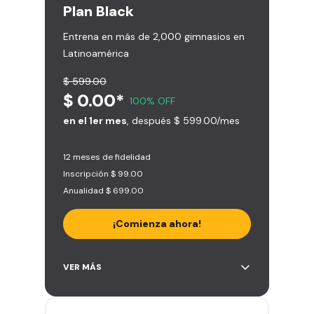
Plan
Black
Entrena en más de 2,000 gimnasios en
Latinoamérica
$ 599.00
$ 0.00*
100% OFF
en el 1er mes
, después $ 599.00/mes
12 meses de fidelidad
Inscripción $ 99.00
Anualidad $ 699.00
¡Comienza ahora!
Acceso ilimitado a + 2.000
VER MÁS
gimnasios de la red
Entrena hasta con 5 amigos al