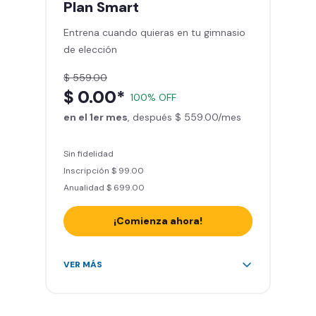
Plan
Smart
Sillones de masaje
Entrena cuando quieras en tu gimnasio
Smart Fit App - Tu plan de
de elección
entrenamiento personalizado
Clases grupales con profesores*
$ 559.00
Smart Fit GO (entrenamientos en
$ 0.00*
100% OFF
línea) en la app
en el 1er mes
Acceso a todas las áreas de peso
, después $ 559.00/mes
libre e integrado
Sin fidelidad
Inscripción $ 99.00
Anualidad $ 699.00
¡Comienza ahora!
Acceso ilimitado a + 2.000
VER MÁS
gimnasios de la red
Entrena hasta con 5 amigos al
mes