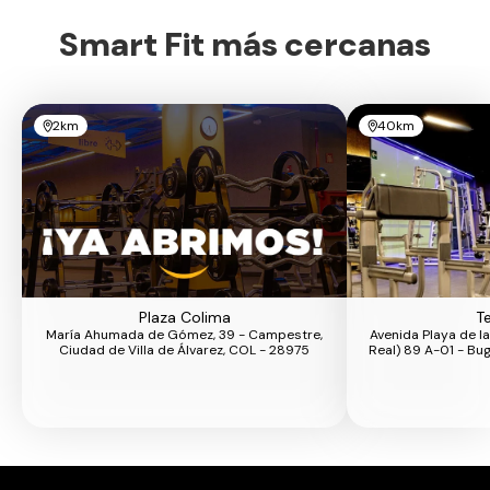
Smart Fit más cercanas
2km
40km
Plaza Colima
T
María Ahumada de Gómez, 39 - Campestre,
Avenida Playa de l
Ciudad de Villa de Álvarez, COL - 28975
Real) 89 A-01 - Bu