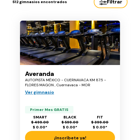
Filtrar
512
gimnasios encontrados
Averanda
AUTOPISTA MÉXICO - CUERNAVACA KM 87.5 -
FLORES MAGON , Cuernavaca - MOR
Ver gimnasio
Primer Mes GRATIS
SMART
BLACK
FIT
$ 499.00
$ 599.00
$ 399.00
$ 0.00
*
$ 0.00
*
$ 0.00
*
¡Inscríbete ya!