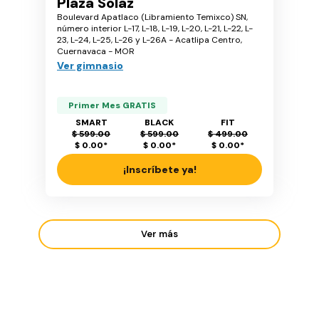
Plaza Solaz
Boulevard Apatlaco (Libramiento Temixco) SN,
número interior L-17, L-18, L-19, L-20, L-21, L-22, L-
23, L-24, L-25, L-26 y L-26A - Acatlipa Centro,
Cuernavaca - MOR
Ver gimnasio
Primer Mes GRATIS
SMART
BLACK
FIT
$ 599.00
$ 599.00
$ 499.00
$ 0.00
*
$ 0.00
*
$ 0.00
*
¡Inscríbete ya!
Ver más