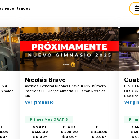
os encontrados
Nicolás Bravo
Cuat
A-24 -
Avenida General Nicolás Bravo #622, número
BLVD. E
 Sinaloa
interior SF1 - Jorge Almada, Culiacán Rosales -
DESARRO
SIN
Rosales 
Ver gimnasio
Ver gi
Primer Mes GRATIS
Prim
IT
SMART
BLACK
FIT
SM
9.00
$ 559.00
$ 599.00
$ 459.00
$ 59
.00
*
$ 0.00
*
$ 0.00
*
$ 0.00
*
$ 0