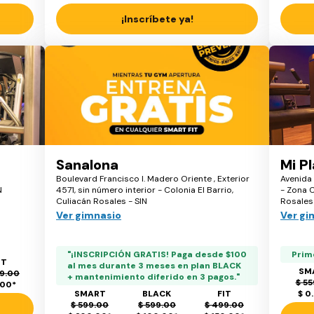
¡Inscríbete ya!
Sanalona
Mi P
Boulevard Francisco I. Madero Oriente , Exterior
Avenida 
N
4571, sin número interior - Colonia El Barrio,
- Zona 
Culiacán Rosales - SIN
Rosales 
Ver gimnasio
Ver gi
"¡INSCRIPCIÓN GRATIS! Paga desde $100
Prim
IT
al mes durante 3 meses en plan BLACK
SM
9.00
+ mantenimiento diferido en 3 pagos."
$ 55
.00
*
SMART
BLACK
FIT
$ 0
$ 599.00
$ 599.00
$ 499.00