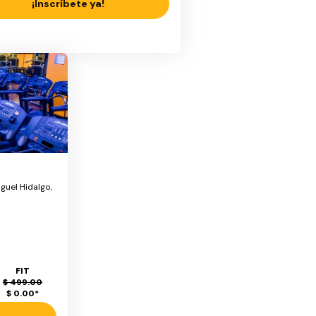
¡Inscríbete ya!
guel Hidalgo,
FIT
$ 499.00
$ 0.00
*