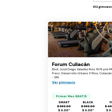
512
gimnasi
Forum Culiacán
Blvd. José Diego Valadez Rios 1676 pte P
Fracc. Desarrollo Urbano 3 Ríos, Culiacán
- SIN
Ver gimnasio
Primer Mes GRATIS
SMART
BLACK
F
$ 599.00
$ 599.00
$ 49
$ 0.00
*
$ 0.00
*
$ 0