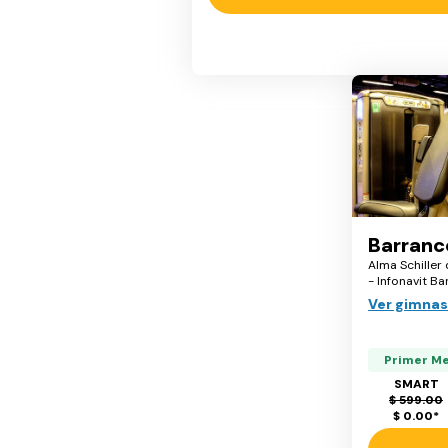
Barranc
Alma Schiller
- Infonavit B
Ver gimnas
Primer M
SMART
$ 599.00
$ 0.00
*