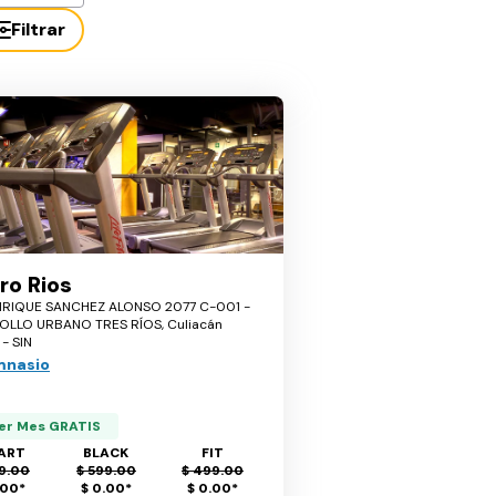
Filtrar
ro Rios
NRIQUE SANCHEZ ALONSO 2077 C-001 -
LLO URBANO TRES RÍOS, Culiacán
- SIN
mnasio
er Mes GRATIS
ART
BLACK
FIT
9.00
$ 599.00
$ 499.00
.00
*
$ 0.00
*
$ 0.00
*