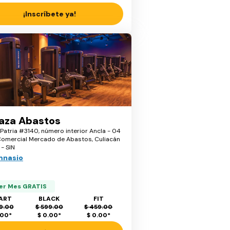
¡Inscríbete ya!
laza Abastos
Patria #3140, número interior Ancla - 04
Comercial Mercado de Abastos, Culiacán
- SIN
mnasio
er Mes GRATIS
ART
BLACK
FIT
9.00
$ 599.00
$ 459.00
.00
*
$ 0.00
*
$ 0.00
*