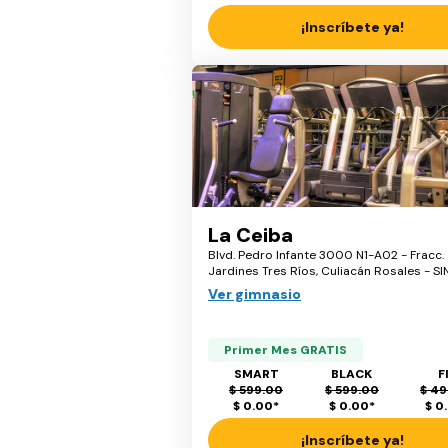
¡Inscríbete ya!
La Ceiba
Blvd. Pedro Infante 3000 N1-A02 - Fracc.
Jardines Tres Ríos, Culiacán Rosales - SI
Ver gimnasio
Primer Mes GRATIS
SMART
BLACK
F
$ 599.00
$ 599.00
$ 49
$ 0.00
*
$ 0.00
*
$ 0
¡Inscríbete ya!