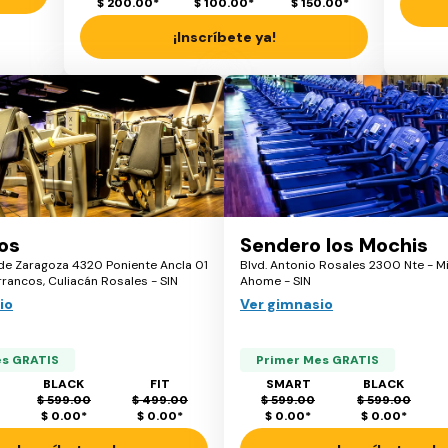
$ 200.00
*
$ 100.00
*
$ 150.00
*
¡Inscríbete ya!
os
Sendero los Mochis
 de Zaragoza 4320 Poniente Ancla 01
Blvd. Antonio Rosales 2300 Nte - Mi
arrancos, Culiacán Rosales - SIN
Ahome - SIN
io
Ver gimnasio
es GRATIS
Primer Mes GRATIS
BLACK
FIT
SMART
BLACK
$ 599.00
$ 499.00
$ 599.00
$ 599.00
$ 0.00
*
$ 0.00
*
$ 0.00
*
$ 0.00
*