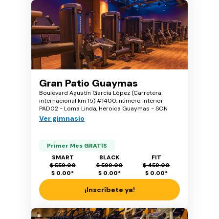
Gran Patio Guaymas
Boulevard Agustín García López (Carretera
internacional km 15) #1400, número interior
PAD02 - Loma Linda, Heroica Guaymas - SON
Ver gimnasio
Primer Mes GRATIS
SMART
BLACK
FIT
$ 559.00
$ 599.00
$ 459.00
$ 0.00
*
$ 0.00
*
$ 0.00
*
¡Inscríbete ya!