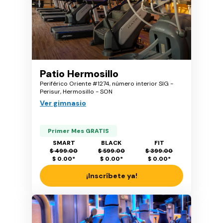
Patio Hermosillo
Periférico Oriente #1274, número interior SIG -
Perisur, Hermosillo - SON
Ver gimnasio
Primer Mes GRATIS
SMART
BLACK
FIT
$ 499.00
$ 599.00
$ 399.00
$ 0.00
*
$ 0.00
*
$ 0.00
*
¡Inscríbete ya!