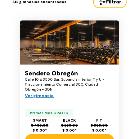
Filtrar
512
gimnasios encontrados
Sendero Obregón
Calle 10 #3550 Sur, Subancla interior T y U -
Fraccionamiento Comercial 300, Ciudad
Obregón - SON
Ver gimnasio
Primer Mes GRATIS
SMART
BLACK
FIT
$ 499.00
$ 599.00
$ 399.00
$ 0.00
*
$ 0.00
*
$ 0.00
*