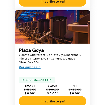
¡Inscríbete ya!
Plaza Goya
Vicente Guerrero #1057, lote 2 y 3, manzana 1,
número interior SA03 - Cumuripa, Ciudad
Obregón - SON
Ver gimnasio
Primer Mes GRATIS
SMART
BLACK
FIT
$ 559.00
$ 599.00
$ 459.00
$ 0.00
*
$ 0.00
*
$ 0.00
*
¡Inscríbete ya!