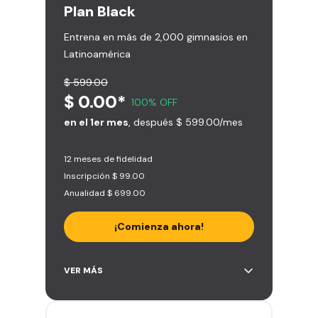
Plan
Black
Entrena en más de 2,000 gimnasios en
Latinoamérica
$ 599.00
$ 0.00*
100% OFF
en el 1er mes
, después $ 599.00/mes
12 meses de fidelidad
Inscripción $ 99.00
Anualidad $ 699.00
¡Comienza ahora!
Acceso ilimitado a + 2.000
VER MÁS
gimnasios de la red
Entrena hasta con 5 amigos al