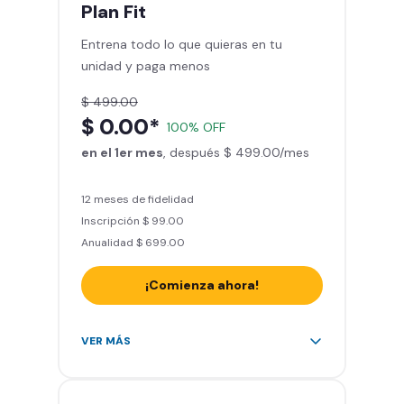
mes
Plan
Fit
Sillones de masaje
Entrena todo lo que quieras en tu
Smart Fit App - Tu plan de
unidad y paga menos
entrenamiento personalizado
Clases grupales con profesores*
$ 499.00
Smart Fit GO (entrenamientos en
$ 0.00*
100% OFF
línea) en la app
en el 1er mes
Acceso a todas las áreas de peso
, después $ 499.00/mes
libre e integrado
12 meses de fidelidad
Inscripción $ 99.00
Anualidad $ 699.00
¡Comienza ahora!
Acceso ilimitado a + 2.000
VER MÁS
gimnasios de la red
Entrena hasta con 5 amigos al
mes