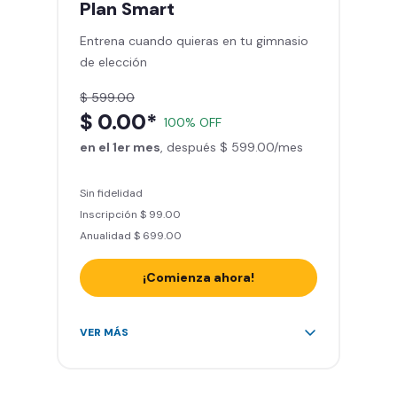
Plan
Smart
Sillones de masaje
Entrena cuando quieras en tu gimnasio
Smart Fit App - Tu plan de
de elección
entrenamiento personalizado
Clases grupales con profesores*
$ 599.00
Smart Fit GO (entrenamientos en
$ 0.00*
100% OFF
línea) en la app
en el 1er mes
Acceso a todas las áreas de peso
, después $ 599.00/mes
libre e integrado
Sin fidelidad
Inscripción $ 99.00
Anualidad $ 699.00
¡Comienza ahora!
Acceso ilimitado a + 2.000
VER MÁS
gimnasios de la red
Entrena hasta con 5 amigos al
mes