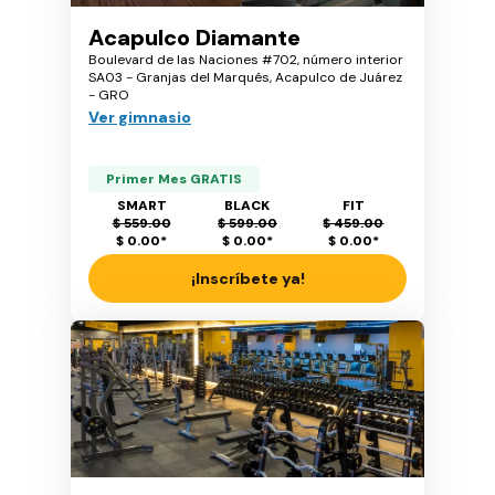
Acapulco Diamante
Boulevard de las Naciones #702, número interior
SA03 - Granjas del Marqués, Acapulco de Juárez
- GRO
Ver gimnasio
Primer Mes GRATIS
SMART
BLACK
FIT
$ 559.00
$ 599.00
$ 459.00
$ 0.00
*
$ 0.00
*
$ 0.00
*
¡Inscríbete ya!