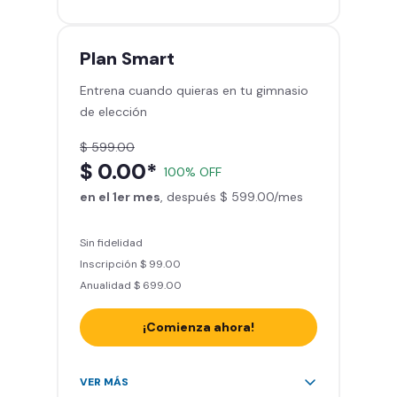
gimnasios de la red
Entrena hasta con 5 amigos al
mes
Plan
Smart
Sillones de masaje
Entrena cuando quieras en tu gimnasio
Smart Fit App - Tu plan de
de elección
entrenamiento personalizado
Clases grupales con profesores*
$ 599.00
Smart Fit GO (entrenamientos en
$ 0.00*
100% OFF
línea) en la app
en el 1er mes
Acceso a todas las áreas de peso
, después $ 599.00/mes
libre e integrado
Sin fidelidad
Inscripción $ 99.00
Anualidad $ 699.00
¡Comienza ahora!
Acceso ilimitado a + 2.000
VER MÁS