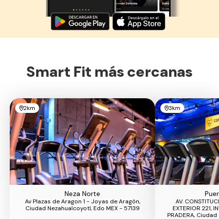
Smart Fit más cercanas
2km
3km
Neza Norte
Puer
Av Plazas de Aragon 1 - Joyas de Aragón,
AV. CONSTITUC
Ciudad Nezahualcoyotl, Edo MEX - 57139
EXTERIOR 221, IN
PRADERA, Ciudad 