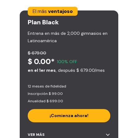
El más
ventajoso
Plan
Black
Entrena en más de 2,000 gimnasios en
Latinoamérica
$ 679.00
$ 0.00*
100% OFF
en el 1er mes
, después $ 679.00/mes
12 meses de fidelidad
Inscripción $ 99.00
Anualidad $ 699.00
¡Comienza ahora!
Acceso ilimitado a + 2.000
VER MÁS