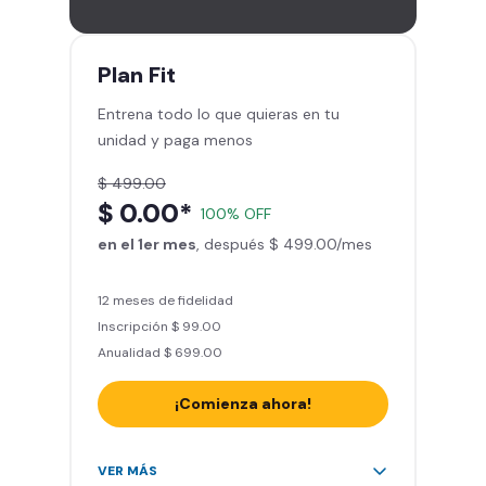
gimnasios de la red
Entrena hasta con 5 amigos al
mes
Plan
Fit
Sillones de masaje
Entrena todo lo que quieras en tu
Smart Fit App - Tu plan de
unidad y paga menos
entrenamiento personalizado
Clases grupales con profesores*
$ 499.00
Smart Fit GO (entrenamientos en
$ 0.00*
100% OFF
línea) en la app
en el 1er mes
Acceso a todas las áreas de peso
, después $ 499.00/mes
libre e integrado
12 meses de fidelidad
Inscripción $ 99.00
Anualidad $ 699.00
¡Comienza ahora!
Acceso ilimitado a + 2.000
VER MÁS