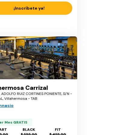
¡Inscríbete ya!
ahermosa Carrizal
 ADOLFO RUIZ CORTINES PONIENTE, S/N -
L, Villahermosa - TAB
mnasio
er Mes GRATIS
ART
BLACK
FIT
9.00
$ 599.00
$ 459.00