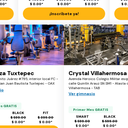
.00
*
$ 0.00
*
$ 0.00
*
$ 0.00
*
$ 0
¡Inscríbete ya!
aza Tuxtepec
Crystal Villahermosa
ito Juárez #795, interior local FC -
Avenida Heroico Colegio Militar esq
San Juan Bautista Tuxtepec - OAX
calle Quintín Arauz SN SM1 - Atasta 
Villahermosa - TAB
io
Ver gimnasio
es GRATIS
Primer Mes GRATIS
BLACK
FIT
SMART
BLACK
$ 599.00
$ 399.00
$ 599.00
$ 599.00
$ 0.00
*
$ 0.00
*
$ 0.00
*
$ 0.00
*