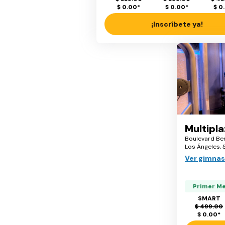
$ 0.00
*
$ 0.00
*
$ 0
¡Inscríbete ya!
Multipl
Boulevard Ben
Los Ángeles, 
Ver gimnas
Primer M
SMART
$ 499.00
$ 0.00
*