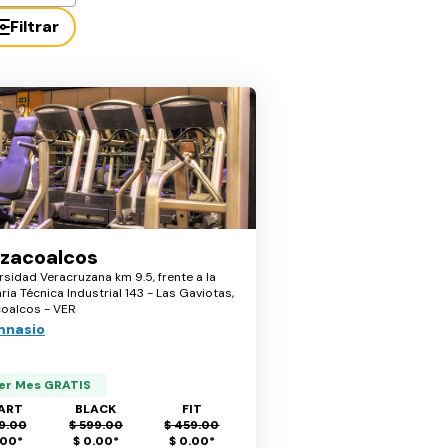
Filtrar
zacoalcos
rsidad Veracruzana km 9.5, frente a la
ia Técnica Industrial 143 - Las Gaviotas,
oalcos - VER
mnasio
er Mes GRATIS
ART
BLACK
FIT
9.00
$ 599.00
$ 459.00
.00
*
$ 0.00
*
$ 0.00
*