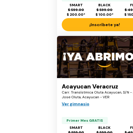
SMART
BLACK
F
$ 599.00
$ 599.00
$ 49
$ 200.00
*
$ 100.00
*
$ 15
¡Inscríbete ya!
Acayucan Veracruz
Carr. Transístmica Oluta Acayucan, S/N -
Jose Oluta, Acayucan - VER
Ver gimnasio
Primer Mes GRATIS
SMART
BLACK
F
$ 559.00
$ 599.00
$ 45