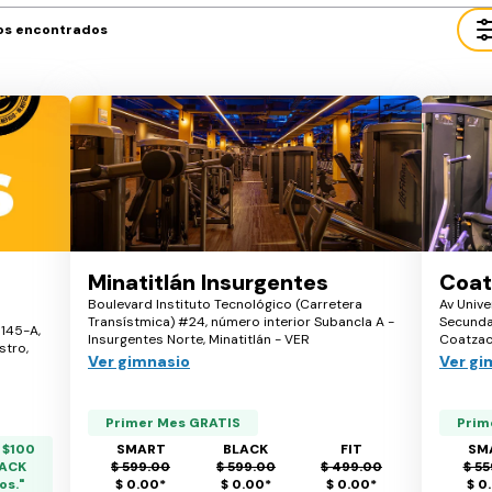
os encontrados
Minatitlán Insurgentes
Coat
Boulevard Instituto Tecnológico (Carretera
Av Unive
Transístmica) #24, número interior Subancla A -
Secundar
#145-A,
Insurgentes Norte, Minatitlán - VER
Coatzac
stro,
Ver gimnasio
Ver gi
Primer Mes GRATIS
Prim
 $100
SMART
BLACK
FIT
SM
LACK
$ 599.00
$ 599.00
$ 499.00
$ 55
os."
$ 0.00
*
$ 0.00
*
$ 0.00
*
$ 0