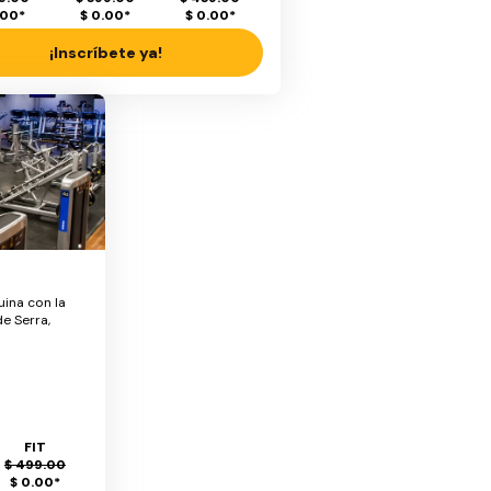
.00
*
$ 0.00
*
$ 0.00
*
¡Inscríbete ya!
uina con la
de Serra,
FIT
$ 499.00
$ 0.00
*