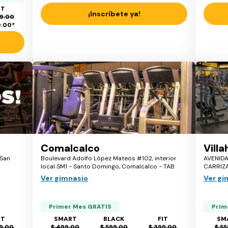
IT
¡Inscríbete ya!
9.00
0.00
*
Comalcalco
Vill
 San
Boulevard Adolfo López Mateos #102, interior
AVENIDA
local SM1 - Santo Domingo, Comalcalco - TAB
CARRIZA
Ver gimnasio
Ver gi
Primer Mes GRATIS
Prim
IT
SMART
BLACK
FIT
SM
9.00
$ 499.00
$ 599.00
$ 399.00
$ 55