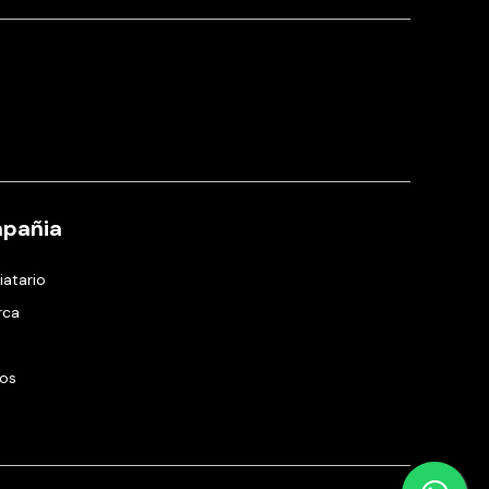
pañia
iatario
rca
ros