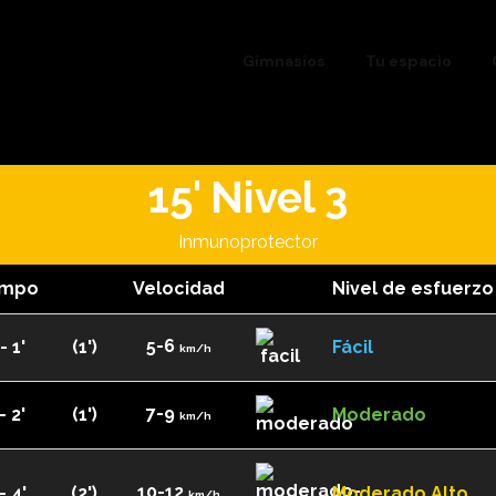
Gimnasios
Tu espacio
15' Nivel 3
Inmunoprotector
empo
Velocidad
Nivel de esfuerzo
5-6
- 1'
(1')
Fácil
km/h
7-9
- 2'
(1')
Moderado
km/h
10-12
- 4'
(2')
Moderado Alto
km/h