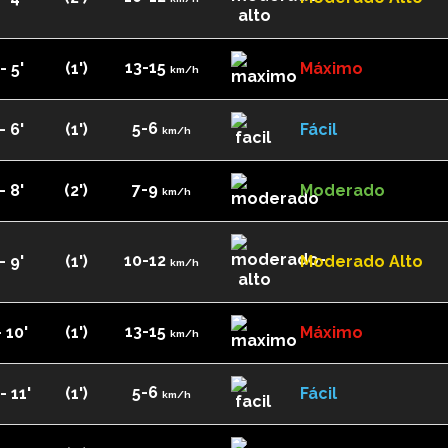
13-15
- 5'
(1')
Máximo
km/h
5-6
- 6'
(1')
Fácil
km/h
7-9
- 8'
(2')
Moderado
km/h
10-12
- 9'
(1')
Moderado Alto
km/h
13-15
- 10'
(1')
Máximo
km/h
5-6
- 11'
(1')
Fácil
km/h