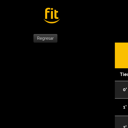
Regresar
Ti
0' 
1' 
2' 