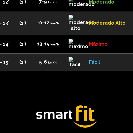
7-9
- 12'
(1')
Moderado
km/h
10-12
- 13'
(1')
Moderado Alto
km/h
13-15
- 14'
(1')
Máximo
km/h
5-6
- 15'
(1')
Fácil
km/h