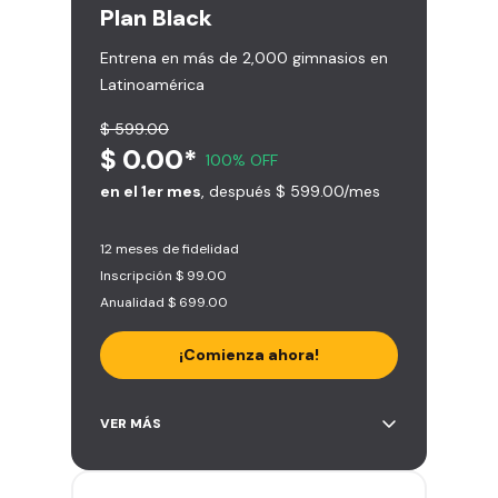
Plan
Black
Entrena en más de 2,000 gimnasios en
Latinoamérica
$ 599.00
$ 0.00*
100% OFF
en el 1er mes
, después $ 599.00/mes
12 meses de fidelidad
Inscripción $ 99.00
Anualidad $ 699.00
¡Comienza ahora!
Acceso ilimitado a + 2.000
VER MÁS
gimnasios de la red
Entrena hasta con 5 amigos al