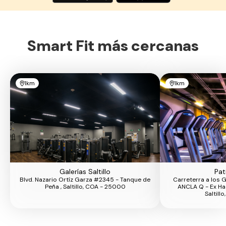
Smart Fit más cercanas
1km
1km
Galerías Saltillo
Pati
Blvd. Nazario Ortíz Garza #2345 - Tanque de
Carreterra a los 
Peña , Saltillo, COA - 25000
ANCLA Q - Ex Hac
Saltill