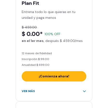
mes
Plan
Fit
Sillones de masaje
Entrena todo lo que quieras en tu
Smart Fit App - Tu plan de
unidad y paga menos
entrenamiento personalizado
Clases grupales con profesores*
$ 459.00
Smart Fit GO (entrenamientos en
$ 0.00*
100% OFF
línea) en la app
en el 1er mes
Acceso a todas las áreas de peso
, después $ 459.00/mes
libre e integrado
12 meses de fidelidad
Inscripción $ 99.00
Anualidad $ 699.00
¡Comienza ahora!
Acceso ilimitado a + 2.000
VER MÁS
gimnasios de la red
Entrena hasta con 5 amigos al
mes