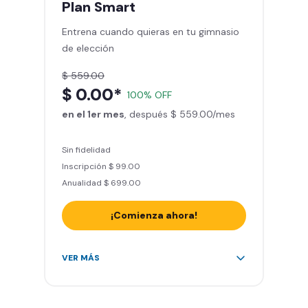
Plan
Smart
Sillones de masaje
Entrena cuando quieras en tu gimnasio
Smart Fit App - Tu plan de
de elección
entrenamiento personalizado
Clases grupales con profesores*
$ 559.00
Smart Fit GO (entrenamientos en
$ 0.00*
100% OFF
línea) en la app
en el 1er mes
Acceso a todas las áreas de peso
, después $ 559.00/mes
libre e integrado
Sin fidelidad
Inscripción $ 99.00
Anualidad $ 699.00
¡Comienza ahora!
Acceso ilimitado a + 2.000
VER MÁS
gimnasios de la red
Entrena hasta con 5 amigos al
mes