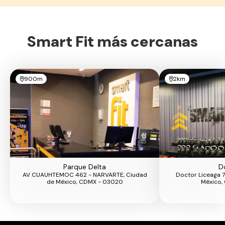
Smart Fit más cercanas
900m
2km
Parque Delta
D
AV CUAUHTEMOC 462 - NARVARTE, Ciudad
Doctor Liceaga 7
de México, CDMX - 03020
México,