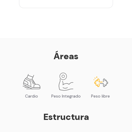
gimnasios de la red
Entrena hasta con 5 amigos al
mes
Sillones de masaje
Smart Fit App - Tu plan de
entrenamiento personalizado
Clases grupales con profesores*
Smart Fit GO (entrenamientos en
Áreas
línea) en la app
Acceso a todas las áreas de peso
libre e integrado
Cardio
Peso Integrado
Peso libre
Estructura