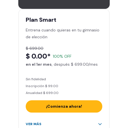
gimnasios de la red
Entrena hasta con 5 amigos al
mes
Plan
Smart
Sillones de masaje
Entrena cuando quieras en tu gimnasio
Smart Fit App - Tu plan de
de elección
entrenamiento personalizado
Clases grupales con profesores*
$ 699.00
Smart Fit GO (entrenamientos en
$ 0.00*
100% OFF
línea) en la app
en el 1er mes
Acceso a todas las áreas de peso
, después $ 699.00/mes
libre e integrado
Sin fidelidad
Inscripción $ 99.00
Anualidad $ 699.00
¡Comienza ahora!
Acceso ilimitado a + 2.000
VER MÁS