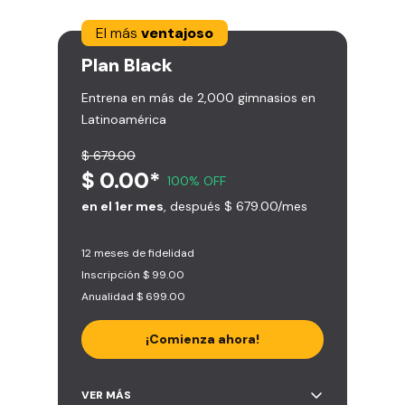
El más
ventajoso
Plan
Black
Entrena en más de 2,000 gimnasios en
Latinoamérica
$ 679.00
$ 0.00*
100% OFF
en el 1er mes
, después $ 679.00/mes
12 meses de fidelidad
Inscripción $ 99.00
Anualidad $ 699.00
¡Comienza ahora!
Acceso ilimitado a + 2.000
VER MÁS