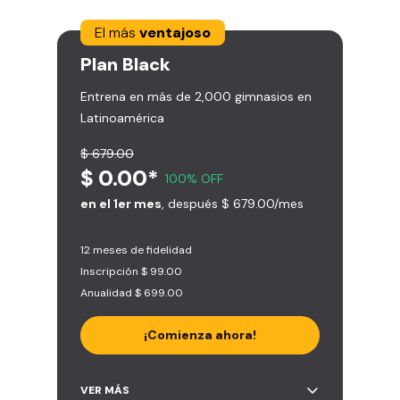
El más
ventajoso
Plan
Black
Entrena en más de 2,000 gimnasios en
Latinoamérica
$ 679.00
$ 0.00*
100% OFF
en el 1er mes
, después $ 679.00/mes
12 meses de fidelidad
Inscripción $ 99.00
Anualidad $ 699.00
¡Comienza ahora!
Acceso ilimitado a + 2.000
VER MÁS