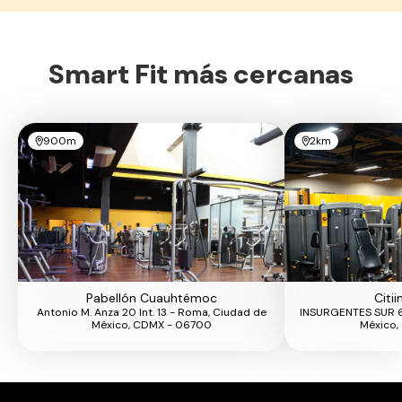
Smart Fit más cercanas
900m
2km
Pabellón Cuauhtémoc
Citi
Antonio M. Anza 20 Int. 13 - Roma, Ciudad de
INSURGENTES SUR 6
México, CDMX - 06700
México,