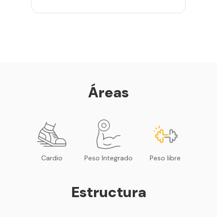
gimnasios de la red
Entrena hasta con 5 amigos al
mes
Sillones de masaje
Smart Fit App - Tu plan de
entrenamiento personalizado
Clases grupales con profesores*
Smart Fit GO (entrenamientos en
Áreas
línea) en la app
Acceso a todas las áreas de peso
libre e integrado
Cardio
Peso Integrado
Peso libre
Estructura