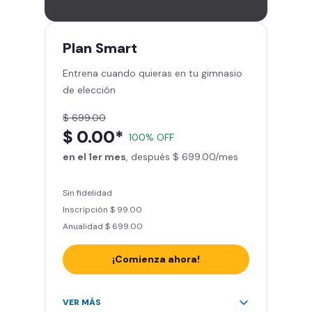
gimnasios de la red
Entrena hasta con 5 amigos al
mes
Plan
Smart
Sillones de masaje
Entrena cuando quieras en tu gimnasio
Smart Fit App - Tu plan de
de elección
entrenamiento personalizado
Clases grupales con profesores*
$ 699.00
Smart Fit GO (entrenamientos en
$ 0.00*
100% OFF
línea) en la app
en el 1er mes
Acceso a todas las áreas de peso
, después $ 699.00/mes
libre e integrado
Sin fidelidad
Inscripción $ 99.00
Anualidad $ 699.00
¡Comienza ahora!
Acceso ilimitado a + 2.000
VER MÁS