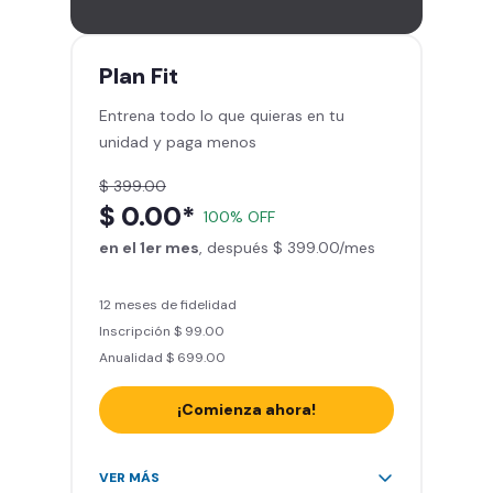
gimnasios de la red
Entrena hasta con 5 amigos al
mes
Plan
Fit
Sillones de masaje
Entrena todo lo que quieras en tu
Smart Fit App - Tu plan de
unidad y paga menos
entrenamiento personalizado
Clases grupales con profesores*
$ 399.00
Smart Fit GO (entrenamientos en
$ 0.00*
100% OFF
línea) en la app
en el 1er mes
Acceso a todas las áreas de peso
, después $ 399.00/mes
libre e integrado
12 meses de fidelidad
Inscripción $ 99.00
Anualidad $ 699.00
¡Comienza ahora!
Acceso ilimitado a + 2.000
VER MÁS