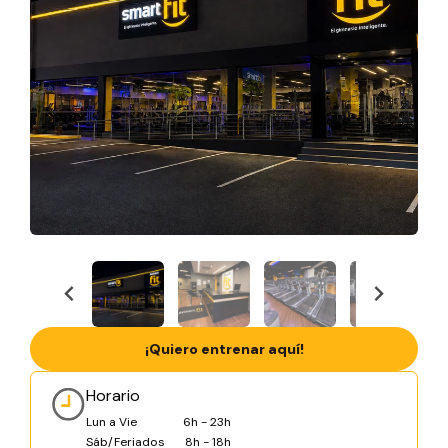
¡Quiero entrenar aquí!
Horario
Lun a Vie
6h - 23h
Sáb/Feriados
8h - 18h