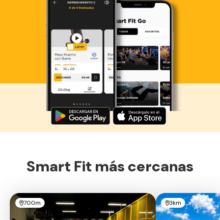
Descarga ahora lo Smart Fit App
Smart Fit más cercanas
700m
3km