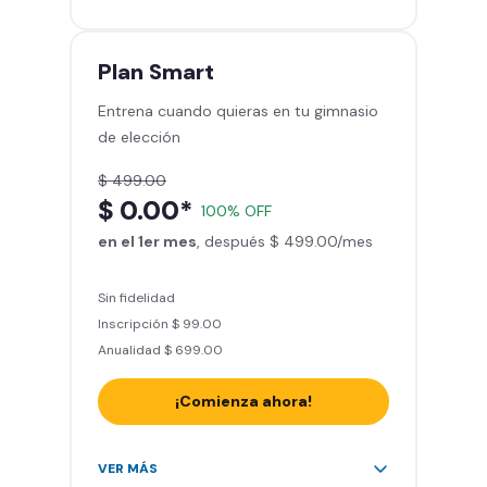
gimnasios de la red
Entrena hasta con 5 amigos al
mes
Plan
Smart
Sillones de masaje
Entrena cuando quieras en tu gimnasio
Smart Fit App - Tu plan de
de elección
entrenamiento personalizado
Clases grupales con profesores*
$ 499.00
Smart Fit GO (entrenamientos en
$ 0.00*
100% OFF
línea) en la app
en el 1er mes
Acceso a todas las áreas de peso
, después $ 499.00/mes
libre e integrado
Sin fidelidad
Inscripción $ 99.00
Anualidad $ 699.00
¡Comienza ahora!
Acceso ilimitado a + 2.000
VER MÁS