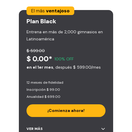
El más
ventajoso
Plan
Black
Entrena en más de 2,000 gimnasios en
Latinoamérica
$ 599.00
$ 0.00*
100% OFF
en el 1er mes
, después $ 599.00/mes
12 meses de fidelidad
Inscripción $ 99.00
Anualidad $ 699.00
¡Comienza ahora!
Acceso ilimitado a + 2.000
VER MÁS