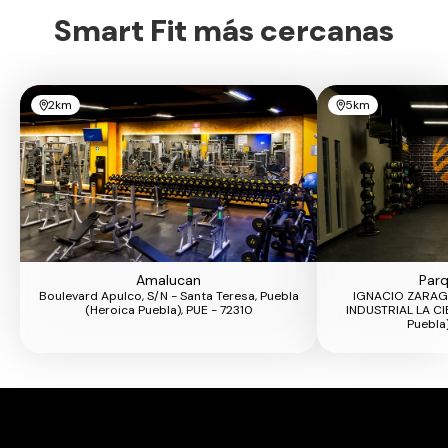
Smart Fit más cercanas
2km
5km
Amalucan
Parq
Boulevard Apulco, S/N - Santa Teresa, Puebla
IGNACIO ZARAG
(Heroica Puebla), PUE - 72310
INDUSTRIAL LA CI
Puebla)