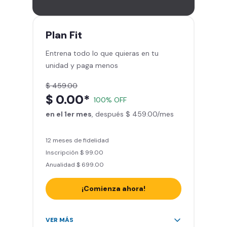
gimnasios de la red
Entrena hasta con 5 amigos al
mes
Plan
Fit
Sillones de masaje
Entrena todo lo que quieras en tu
Smart Fit App - Tu plan de
unidad y paga menos
entrenamiento personalizado
Clases grupales con profesores*
$ 459.00
Smart Fit GO (entrenamientos en
$ 0.00*
100% OFF
línea) en la app
en el 1er mes
Acceso a todas las áreas de peso
, después $ 459.00/mes
libre e integrado
12 meses de fidelidad
Inscripción $ 99.00
Anualidad $ 699.00
¡Comienza ahora!
Acceso ilimitado a + 2.000
VER MÁS