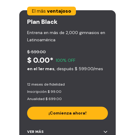
El más
ventajoso
Plan
Black
Entrena en más de 2,000 gimnasios en
Latinoamérica
$ 599.00
$ 0.00*
100% OFF
en el 1er mes
, después $ 599.00/mes
12 meses de fidelidad
Inscripción $ 99.00
Anualidad $ 699.00
¡Comienza ahora!
Acceso ilimitado a + 2.000
VER MÁS