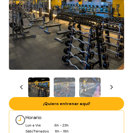
¡Quiero entrenar aquí!
Horario
Lun a Vie
6h - 23h
Sáb/Feriados
8h - 18h