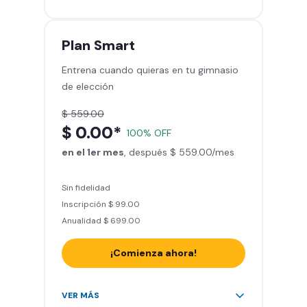
gimnasios de la red
Entrena hasta con 5 amigos al
mes
Plan
Smart
Sillones de masaje
Entrena cuando quieras en tu gimnasio
Smart Fit App - Tu plan de
de elección
entrenamiento personalizado
Clases grupales con profesores*
$ 559.00
Smart Fit GO (entrenamientos en
$ 0.00*
100% OFF
línea) en la app
en el 1er mes
Acceso a todas las áreas de peso
, después $ 559.00/mes
libre e integrado
Sin fidelidad
Inscripción $ 99.00
Anualidad $ 699.00
¡Comienza ahora!
Acceso ilimitado a + 2.000
VER MÁS