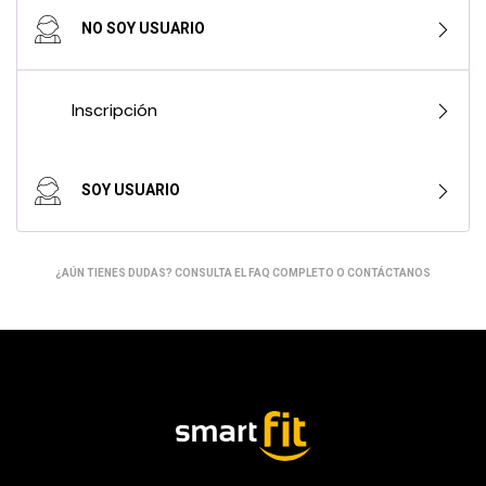
NO SOY USUARIO
Inscripción
SOY USUARIO
Informes
¿AÚN TIENES DUDAS?
CONSULTA EL FAQ COMPLETO
O
CONTÁCTANOS
Kiosko
Servicios Black